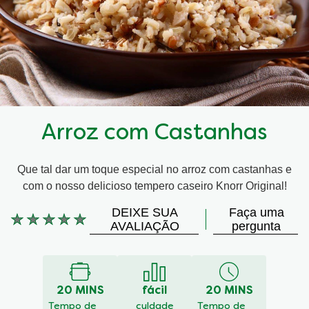
Arroz com Castanhas
Que tal dar um toque especial no arroz com castanhas e
com o nosso delicioso tempero caseiro Knorr Original!
DEIXE SUA
Faça uma
Nenhuma
AVALIAÇÃO
pergunta
avaliação
enviada
para
este
20 MINS
fácil
20 MINS
recipe
Tempo de
culdade
Tempo de