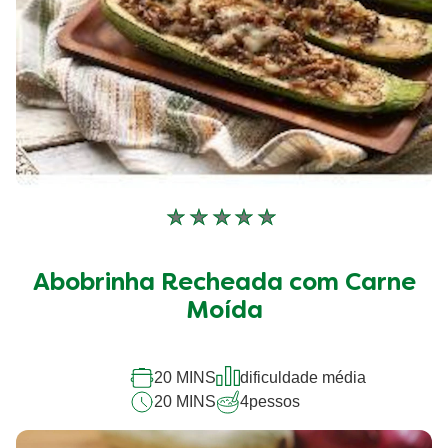
Nenhuma
avaliação
enviada
Abobrinha Recheada com Carne
para
este
Moída
recipe
20 MINS
dificuldade média
20 MINS
4
pessos