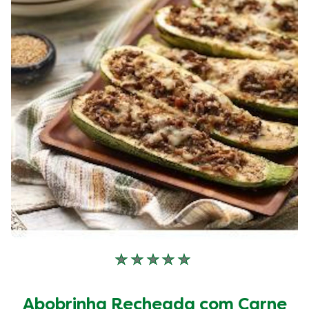
de
1
classificações.
Nenhuma
avaliação
enviada
Abobrinha Recheada com Carne
para