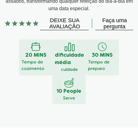
assados, transformando qualquer refeição do dia-a-dia em
uma data especial.
DEIXE SUA
Faça uma
Nenhuma
AVALIAÇÃO
pergunta
avaliação
enviada
para
este
20 MINS
dificuldade
30 MINS
recipe
Tempo de
média
Tempo de
cozimento
preparo
culdade
10 People
Serve