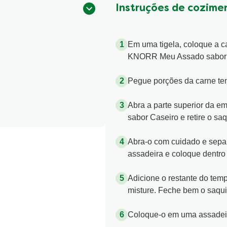
1
Instruções de cozime
classificações.
Em uma tigela, coloque a c
KNORR Meu Assado sabor C
Pegue porções da carne t
Abra a parte superior da
sabor Caseiro e retire o saq
Abra-o com cuidado e separ
assadeira e coloque dentro
Adicione o restante do te
misture. Feche bem o saqui
Coloque-o em uma assadeira