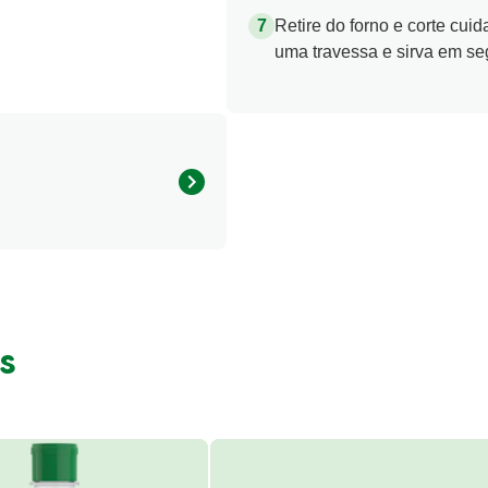
Retire do forno e corte cu
uma travessa e sirva em se
65.0 kcal
s