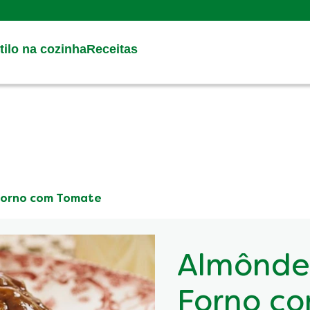
Search
ilo na cozinha
Receitas
Forno com Tomate
Almôndeg
Forno c