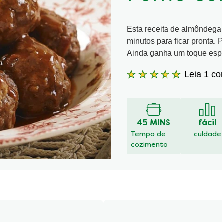
Esta receita de almôndega 
minutos para ficar pronta.
Ainda ganha um toque espe
Leia 1 co
A
classificação
média
deste
Almôndegas
45 MINS
fácil
Práticas
Tempo de
culdade
ao
cozimento
Forno
com
Tomate
é
5.0
de
5
de