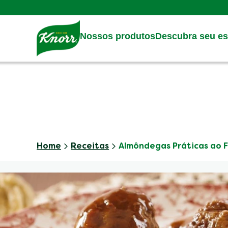
Skip to:
Main content
Footer
Nossos produtos
Descubra seu est
Home
Receitas
Almôndegas Práticas ao 