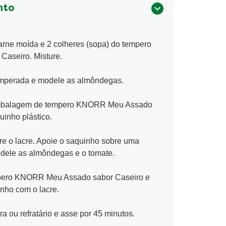
nto
arne moída e 2 colheres (sopa) do tempero
aseiro. Misture.
emperada e modele as almôndegas.
 embalagem de tempero KNORR Meu Assado
uinho plástico.
e o lacre. Apoie o saquinho sobre uma
 dele as almôndegas e o tomate.
mpero KNORR Meu Assado sabor Caseiro e
nho com o lacre.
 ou refratário e asse por 45 minutos.