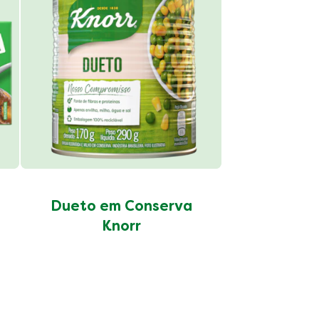
Grão d
Conser
Dueto em Conserva
Knorr