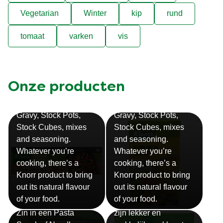
Vegetarian
Winter
kip
rund
tomaat
varken
vis
Onze producten
Bouillon
Soep
Gravy, Stock Pots,
Gravy, Stock Pots,
Stock Cubes, mixes
Stock Cubes, mixes
and seasoning.
and seasoning.
Whatever you’re
Whatever you’re
cooking, there’s a
cooking, there’s a
Knorr product to bring
Knorr product to bring
out its natural flavour
out its natural flavour
Sauzen
of your food.
of your food.
Snackpots
Onze Knorr sauzen
Zin in een Pasta
zijn lekker en