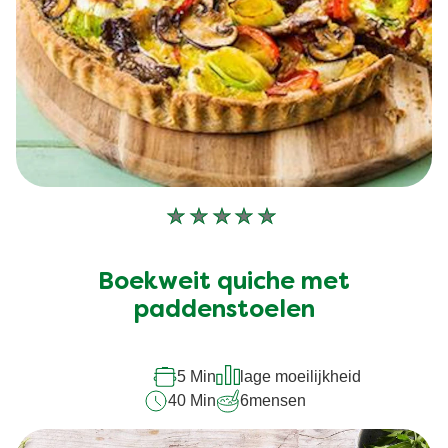
Geen
beoordelingen
ingediend
Boekweit quiche met
voor
deze
paddenstoelen
recipe
5 Min
lage moeilijkheid
40 Min
6
mensen