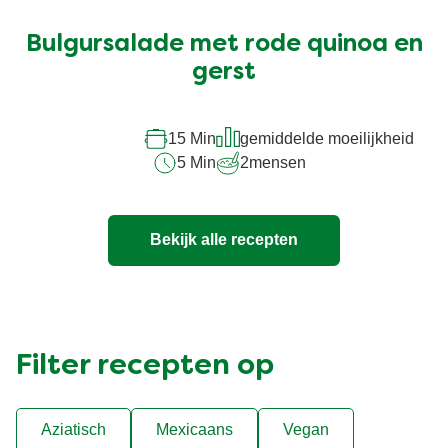
beoordelingen
ingediend
Bulgursalade met rode quinoa en
voor
deze
gerst
recipe
15 Min
gemiddelde moeilijkheid
5 Min
2
mensen
Bekijk alle recepten
Filter recepten op
Aziatisch
Mexicaans
Vegan