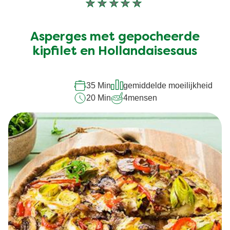
Geen
beoordelingen
ingediend
Asperges met gepocheerde
voor
deze
kipfilet en Hollandaisesaus
recipe
35 Min
gemiddelde moeilijkheid
20 Min
4
mensen