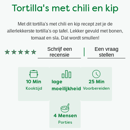
Tortilla's met chili en kip
Vegetarisch
Kruiding
Met dit tortilla's met chili en kip recept zet je de
Ingrediënten
Groentewraps
allerlekkerste tortilla's op tafel. Lekker gevuld met bonen,
tomaat en sla. Dat wordt smullen!
Groentewraps
Kant en Klaar
Schrijf een
Een vraag
Geen
recensie
stellen
beoordelingen
Gelegenheden
Snackpots
ingediend
voor
deze
10 Min
lage
25 Min
recipe
Kooktijd
moeilijkheid
Voorbereiden
4 Mensen
Porties