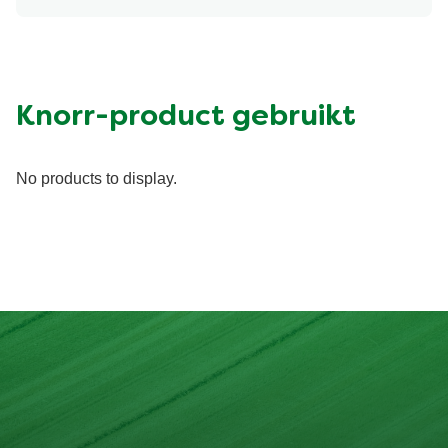
Energy (kcal)
566.1 kcal
Eiwit (g)
30.11 g
Vet (g)
16.68 g
Suiker (g)
7.75 g
Knorr-product gebruikt
Vezel (g)
10.4 g
No products to display.