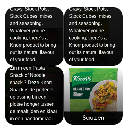
Bekijk alle recepten
Filter recepten op
Aziatisch
Mexicaans
Vegan
Vegetarian
Winter
kip
rund
tomaat
varken
vis
Onze producten
Bouillon
Soep
Gravy, Stock Pots,
Gravy, Stock Pots,