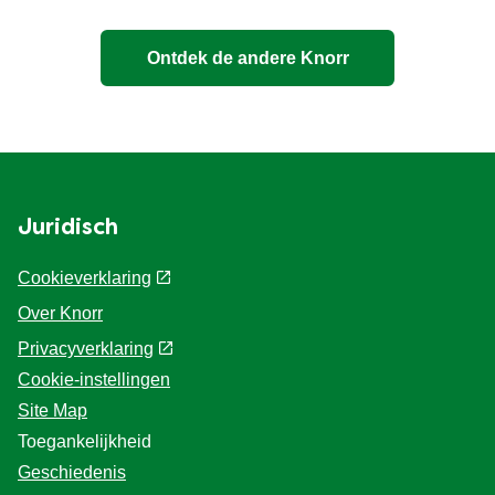
Stock Cubes, mixes
Stock Cubes, mixes
and seasoning.
and seasoning.
Whatever you’re
Whatever you’re
cooking, there’s a
cooking, there’s a
Knorr product to bring
Knorr product to bring
out its natural flavour
out its natural flavour
of your food.
of your food.
Snackpots
Zin in een Pasta
Snack of Noodle
snack ? Deze Knorr
Snack is de perfecte
oplossing bij een
plotse honger tussen
de maaltijden en klaar
Sauzen
in een handomdraai.