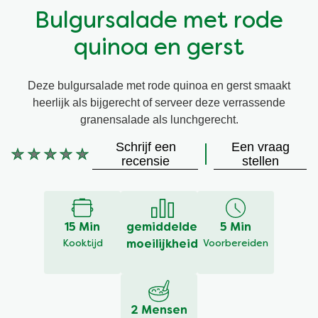
Bulgursalade met rode
Vegetarisch
Kruiding
quinoa en gerst
Ingrediënten
Groentewraps
Deze bulgursalade met rode quinoa en gerst smaakt
heerlijk als bijgerecht of serveer deze verrassende
Groentewraps
Kant en Klaar
granensalade als lunchgerecht.
Schrijf een
Een vraag
Gelegenheden
Snackpots
Geen
recensie
stellen
beoordelingen
ingediend
voor
deze
15 Min
gemiddelde
5 Min
recipe
Kooktijd
moeilijkheid
Voorbereiden
2 Mensen