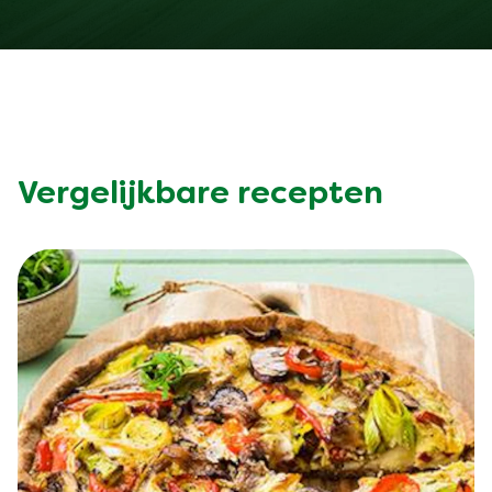
Beoordelingen (0)
Vragen
Wees de eerste om te
beoordelen.
Schrijf een recensie
Een vraag stellen