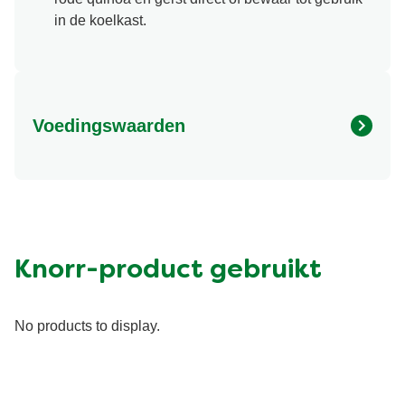
in de koelkast.
Voedingswaarden
Energy (kcal)
630.98 kcal
Eiwit (g)
30.08 g
Vet (g)
16.41 g
Suiker (g)
6.78 g
Knorr-product gebruikt
Vezel (g)
30.26 g
No products to display.