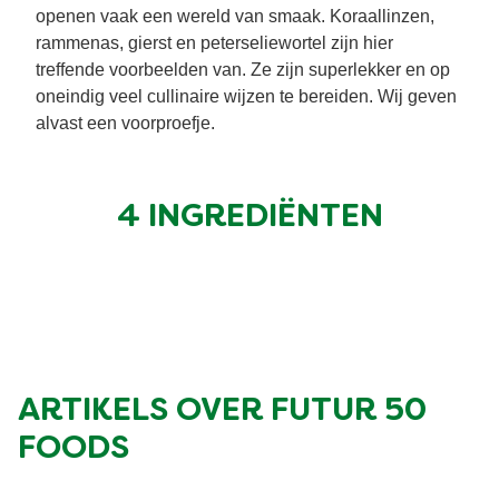
openen vaak een wereld van smaak. Koraallinzen,
Vegetarisch
Kruiding
rammenas, gierst en peterseliewortel zijn hier
treffende voorbeelden van. Ze zijn superlekker en op
oneindig veel cullinaire wijzen te bereiden. Wij geven
Ingrediënten
Groentewraps
alvast een voorproefje.
Groentewraps
Kant en Klaar
4 INGREDIËNTEN
Gelegenheden
Snackpots
ARTIKELS OVER FUTUR 50
FOODS