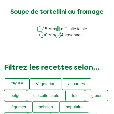
évaluation
soumise
Soupe de tortellini au fromage
pour
ce
recipe
15 Min
difficulté faible
0 Min
4
personnes
Filtrez les recettes selon…
F50BE
Vegetarian
asparges
belge
difficulté faible
fête
gibier
légumes
poisson
populaire