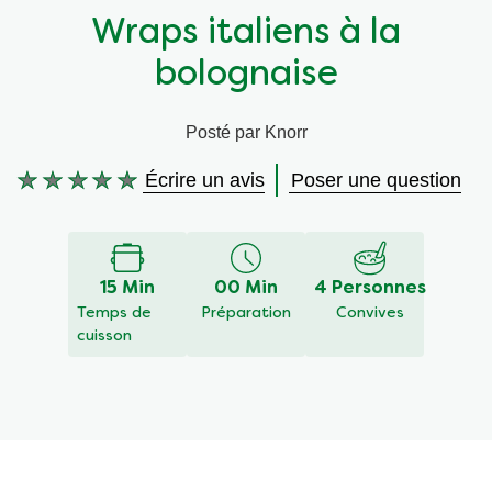
Wraps italiens à la
Végétarien
Aides culinaires
bolognaise
Ingrédients
Wraps aux légumes
Posté par Knorr
Wraps aux légumes
Prêt à l'emploi
Écrire un avis
Poser une question
Aucune
évaluation
Occasions
Snackpots
soumise
pour
ce
15 Min
00 Min
4 Personnes
recipe
Temps de
Préparation
Convives
cuisson