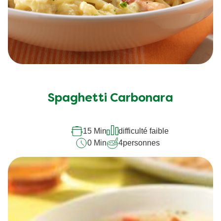
Spaghetti Carbonara
15 Min
difficulté faible
0 Min
4
personnes