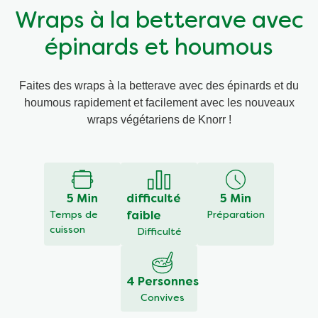
Wraps à la betterave avec
Végétarien
Aides culinaires
épinards et houmous
Ingrédients
Wraps aux légumes
Faites des wraps à la betterave avec des épinards et du
houmous rapidement et facilement avec les nouveaux
Wraps aux légumes
Prêt à l'emploi
wraps végétariens de Knorr !
Occasions
Snackpots
5 Min
difficulté
5 Min
Temps de
faible
Préparation
cuisson
Difficulté
4 Personnes
Convives