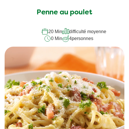
Penne au poulet
20 Min
difficulté moyenne
0 Min
4
personnes