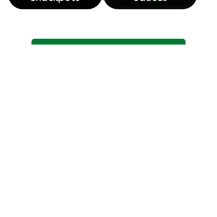
Découvrez nos autres produits
Legal
Contactez nous
Accessibilité
Avis relatif aux cookies
Politique De Confidentialité