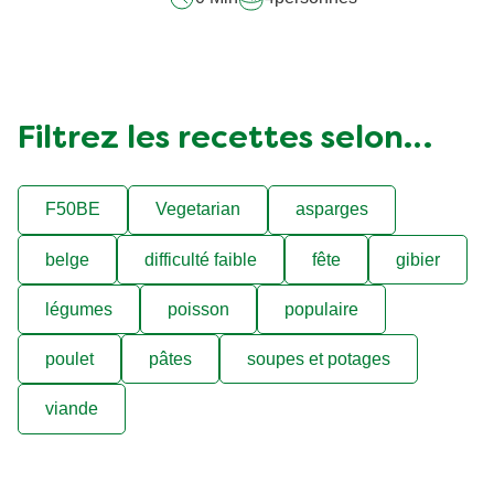
Filtrez les recettes selon…
F50BE
Vegetarian
asparges
belge
difficulté faible
fête
gibier
légumes
poisson
populaire
poulet
pâtes
soupes et potages
viande