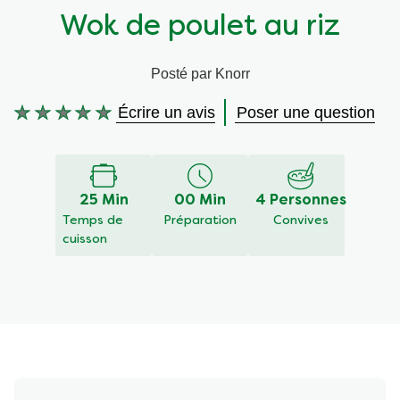
Wok de poulet au riz
Végétarien
Aides culinaires
Posté par Knorr
Ingrédients
Wraps aux légumes
Écrire un avis
Poser une question
Aucune
Wraps aux légumes
Prêt à l'emploi
évaluation
soumise
pour
Occasions
Snackpots
ce
25 Min
00 Min
4 Personnes
recipe
Temps de
Préparation
Convives
cuisson