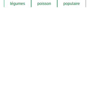
légumes
poisson
populaire
poulet
pâtes
soupes et potages
viande
Découvrez nos produits
Bouillon
Soupes