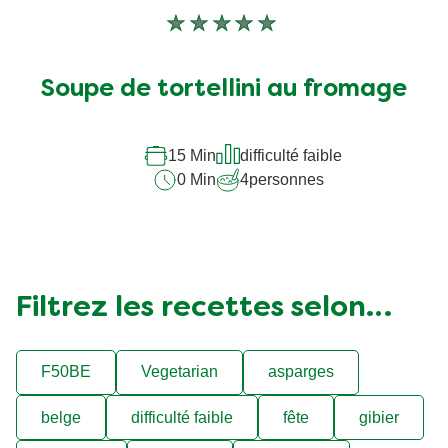
Aucune
évaluation
soumise
Soupe de tortellini au fromage
pour
ce
recipe
15 Min
difficulté faible
0 Min
4
personnes
Filtrez les recettes selon…
F50BE
Vegetarian
asparges
belge
difficulté faible
fête
gibier