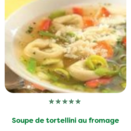
Aucune
évaluation
soumise
Soupe de tortellini au fromage
pour
ce