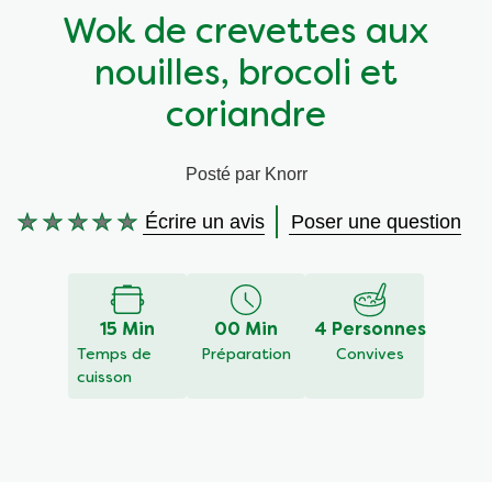
Wok de crevettes aux
Végétarien
Aides culinaires
nouilles, brocoli et
Ingrédients
Wraps aux légumes
coriandre
Wraps aux légumes
Prêt à l'emploi
Posté par Knorr
Écrire un avis
Poser une question
Occasions
Snackpots
Aucune
évaluation
soumise
pour
ce
15 Min
00 Min
4 Personnes
recipe
Temps de
Préparation
Convives
cuisson