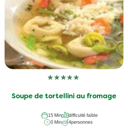
Aucune
évaluation
soumise
Soupe de tortellini au fromage
pour
ce
recipe
15 Min
difficulté faible
0 Min
4
personnes