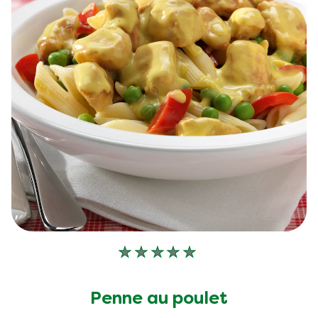
Aucune
évaluation
soumise
Penne au poulet
pour
ce