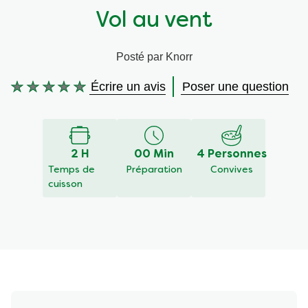
Vol au vent
Végétarien
Aides culinaires
Posté par Knorr
Ingrédients
Wraps aux légumes
Écrire un avis
Poser une question
Aucune
Wraps aux légumes
Prêt à l'emploi
évaluation
soumise
pour
Occasions
Snackpots
ce
2 H
00 Min
4 Personnes
recipe
Temps de
Préparation
Convives
cuisson