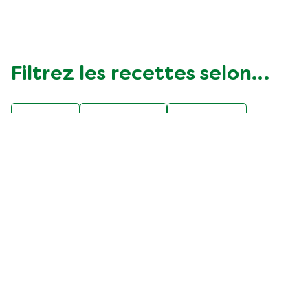
Filtrez les recettes selon…
F50BE
Vegetarian
asparges
belge
difficulté faible
fête
gibier
légumes
poisson
populaire
poulet
pâtes
soupes et potages
viande