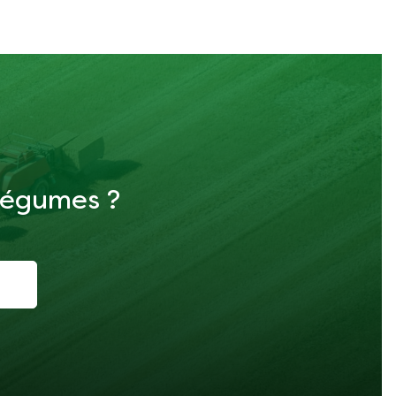
 légumes ?
i