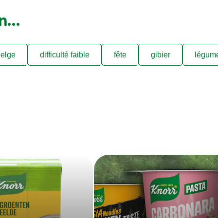
on…
elge
difficulté faible
fête
gibier
légum
s