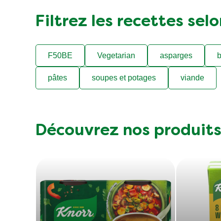
Filtrez les recettes sel
F50BE
Vegetarian
asparges
b
pâtes
soupes et potages
viande
Découvrez nos produit