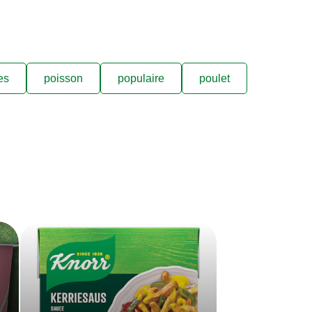
es
poisson
populaire
poulet