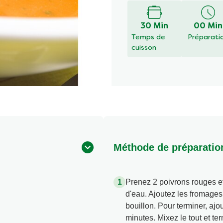
soumise
pour
ce
30 Min
00 Min
recipe
Temps de
Préparati
cuisson
Méthode de préparatio
Prenez 2 poivrons rouges et
d'eau. Ajoutez les fromages
bouillon. Pour terminer, ajou
minutes. Mixez le tout et te