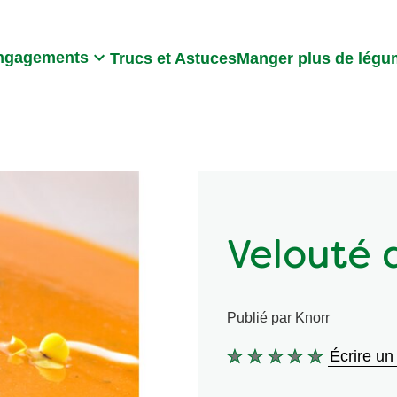
Search
ngagements
Trucs et Astuces
Manger plus de lég
Velouté 
Publié par Knorr
Écrire un
Aucune
évaluation