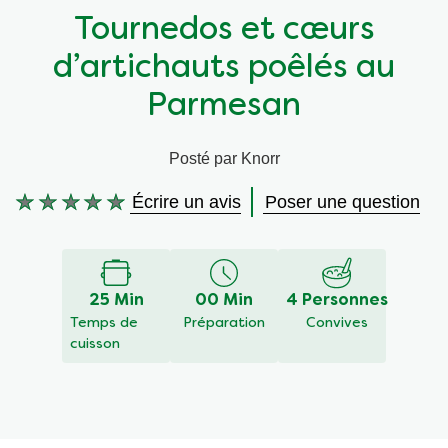
Tournedos et cœurs
Végétarien
Aides culinaires
d’artichauts poêlés au
Ingrédients
Wraps aux légumes
Parmesan
Wraps aux légumes
Prêt à l'emploi
Posté par Knorr
Écrire un avis
Poser une question
Occasions
Snackpots
Aucune
évaluation
soumise
pour
ce
25 Min
00 Min
4 Personnes
recipe
Temps de
Préparation
Convives
cuisson