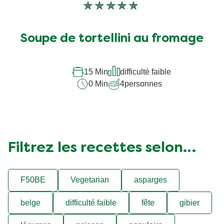
Aucune
évaluation
soumise
Soupe de tortellini au fromage
pour
ce
recipe
15 Min
difficulté faible
0 Min
4
personnes
Filtrez les recettes selon…
F50BE
Vegetarian
asparges
belge
difficulté faible
fête
gibier