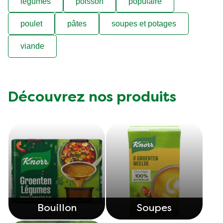
légumes
poisson
populaire
poulet
pâtes
soupes et potages
viande
Découvrez nos produits
Bouillon
Soupes