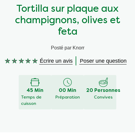
Tortilla sur plaque aux
Végétarien
Aides culinaires
champignons, olives et
Ingrédients
Wraps aux légumes
feta
Wraps aux légumes
Prêt à l'emploi
Posté par Knorr
Écrire un avis
Poser une question
Occasions
Snackpots
Aucune
évaluation
soumise
pour
ce
45 Min
00 Min
20 Personnes
recipe
Temps de
Préparation
Convives
cuisson