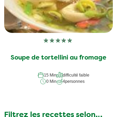
Aucune
évaluation
soumise
Soupe de tortellini au fromage
pour
ce
recipe
15 Min
difficulté faible
0 Min
4
personnes
Filtrez les recettes selon…