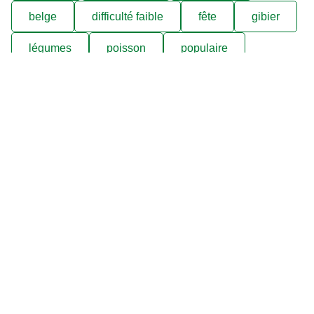
belge
difficulté faible
fête
gibier
légumes
poisson
populaire
poulet
pâtes
soupes et potages
viande
Découvrez nos produits