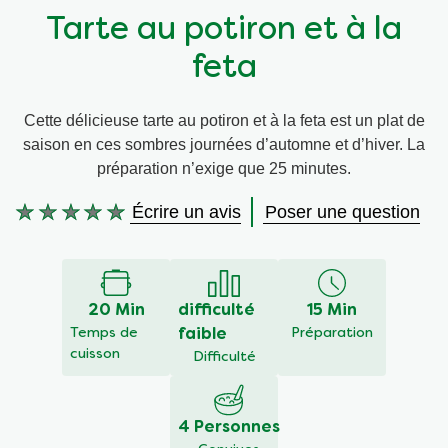
Tarte au potiron et à la
Végétarien
Aides culinaires
feta
Ingrédients
Wraps aux légumes
Cette délicieuse tarte au potiron et à la feta est un plat de
saison en ces sombres journées d’automne et d’hiver. La
Wraps aux légumes
Prêt à l'emploi
préparation n’exige que 25 minutes.
Occasions
Snackpots
Écrire un avis
Poser une question
Aucune
évaluation
soumise
pour
ce
20 Min
difficulté
15 Min
recipe
Temps de
faible
Préparation
cuisson
Difficulté
4 Personnes