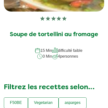
Aucune
évaluation
soumise
Soupe de tortellini au fromage
pour
ce
recipe
15 Min
difficulté faible
0 Min
4
personnes
Filtrez les recettes selon…
F50BE
Vegetarian
asparges