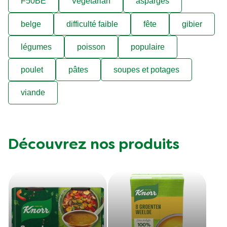
F50BE
Vegetarian
asparges
belge
difficulté faible
fête
gibier
légumes
poisson
populaire
poulet
pâtes
soupes et potages
viande
Découvrez nos produits