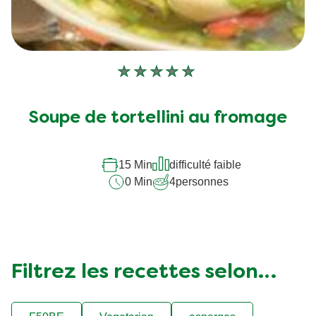
Aucune
évaluation
soumise
Soupe de tortellini au fromage
pour
ce
recipe
15 Min
difficulté faible
0 Min
4
personnes
Filtrez les recettes selon…