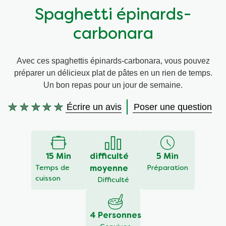
Spaghetti épinards-
Végétarien
Aides culinaires
carbonara
Ingrédients
Wraps aux légumes
Avec ces spaghettis épinards-carbonara, vous pouvez
préparer un délicieux plat de pâtes en un rien de temps.
Wraps aux légumes
Prêt à l'emploi
Un bon repas pour un jour de semaine.
Occasions
Snackpots
Écrire un avis
Poser une question
Aucune
évaluation
soumise
pour
ce
15 Min
difficulté
5 Min
recipe
Temps de
moyenne
Préparation
cuisson
Difficulté
4 Personnes