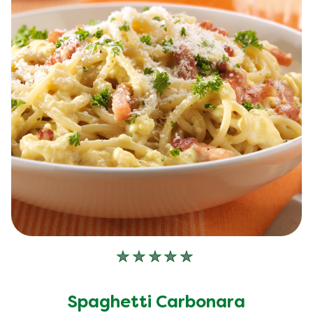
Aucune
évaluation
soumise
Spaghetti Carbonara
pour