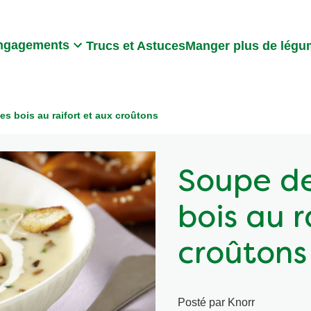
Search
ngagements
Trucs et Astuces
Manger plus de lég
 bois au raifort et aux croûtons
Soupe d
bois au r
croûtons
Posté par Knorr