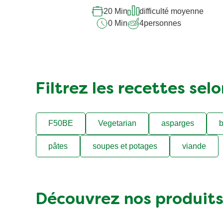
20 Min
difficulté moyenne
0 Min
4
personnes
Filtrez les recettes sel
F50BE
Vegetarian
asparges
b
pâtes
soupes et potages
viande
Découvrez nos produit