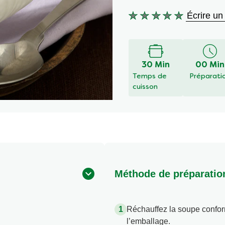
Écrire un
Aucune
évaluation
soumise
pour
ce
30 Min
00 Min
recipe
Temps de
Préparati
cuisson
Méthode de préparatio
Réchauffez la soupe confor
l’emballage.