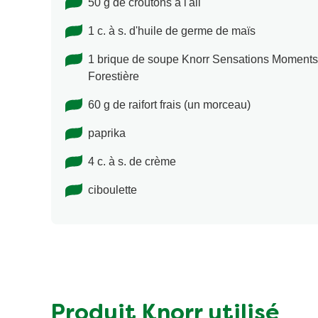
50 g de croûtons à l'ail
1 c. à s. d'huile de germe de maïs
1 brique de soupe Knorr Sensations Moment
Forestière
60 g de raifort frais (un morceau)
paprika
4 c. à s. de crème
ciboulette
Produit Knorr utilisé