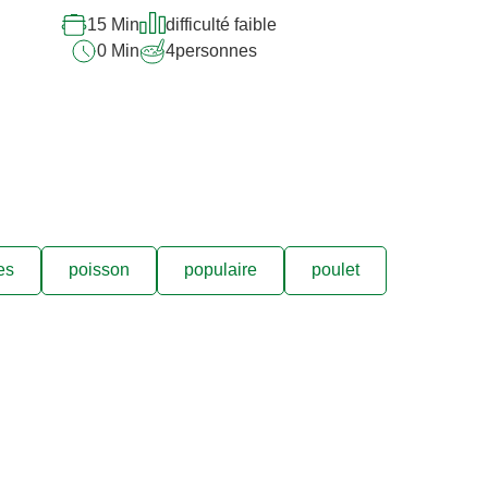
15 Min
difficulté faible
0 Min
4
personnes
es
poisson
populaire
poulet