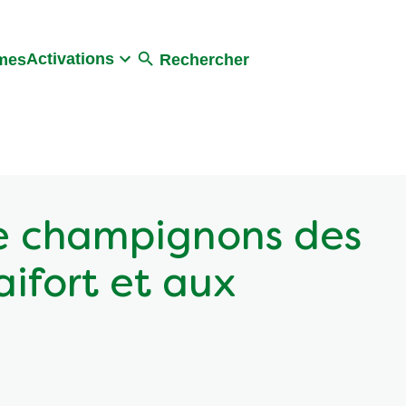
Activations
umes
Rechercher
e champignons des
aifort et aux