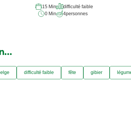
15 Min
difficulté faible
0 Min
4
personnes
on…
elge
difficulté faible
fête
gibier
légum
s