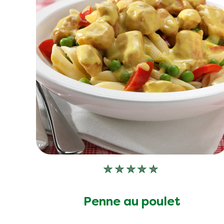
Aucune
évaluation
soumise
Penne au poulet
pour
ce
recipe