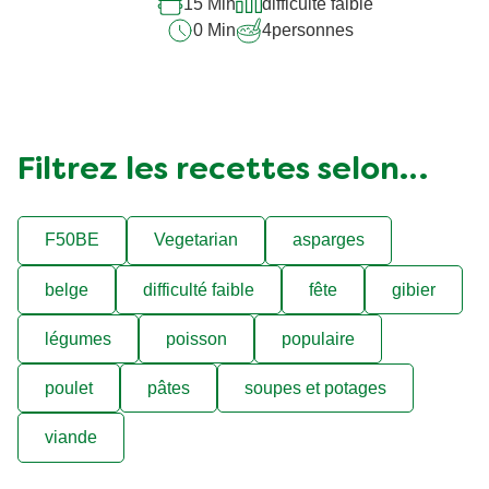
15 Min
difficulté faible
0 Min
4
personnes
Filtrez les recettes selon…
F50BE
Vegetarian
asparges
belge
difficulté faible
fête
gibier
légumes
poisson
populaire
poulet
pâtes
soupes et potages
viande