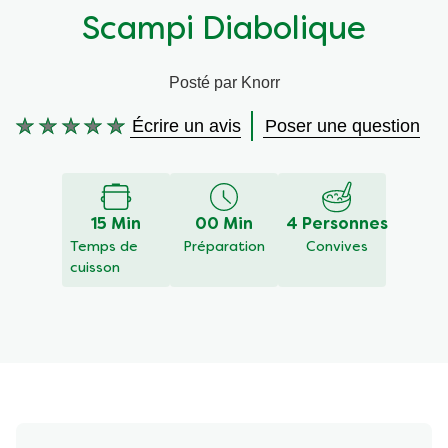
Scampi Diabolique
Végétarien
Aides culinaires
Posté par Knorr
Ingrédients
Wraps aux légumes
Écrire un avis
Poser une question
Aucune
Wraps aux légumes
Prêt à l'emploi
évaluation
soumise
pour
Occasions
Snackpots
ce
15 Min
00 Min
4 Personnes
recipe
Temps de
Préparation
Convives
cuisson