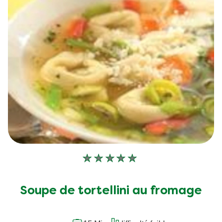
Aucune
évaluation
soumise
Soupe de tortellini au fromage
pour
ce
recipe