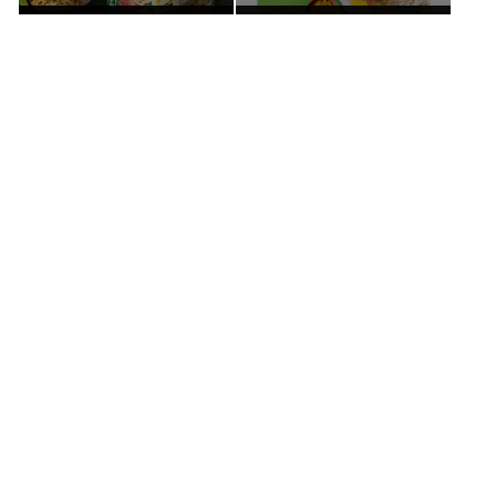
Snackpots
Sauces
Découvrez nos autres produits
Avis (0)
Questions (0)
Soyez le premier à laisser un avis.
Écrire un avis