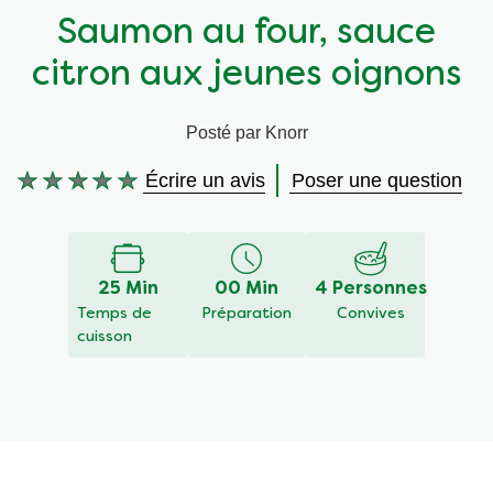
Saumon au four, sauce
Végétarien
Aides culinaires
citron aux jeunes oignons
Ingrédients
Wraps aux légumes
Posté par Knorr
Wraps aux légumes
Prêt à l'emploi
Écrire un avis
Poser une question
Aucune
évaluation
Occasions
Snackpots
soumise
pour
ce
25 Min
00 Min
4 Personnes
recipe
Temps de
Préparation
Convives
cuisson