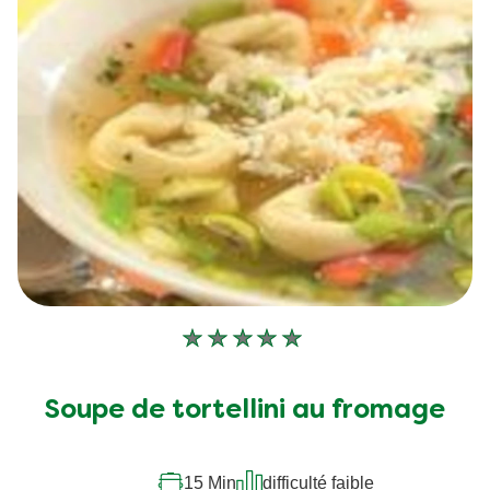
Aucune
évaluation
soumise
Soupe de tortellini au fromage
pour
ce
recipe
15 Min
difficulté faible