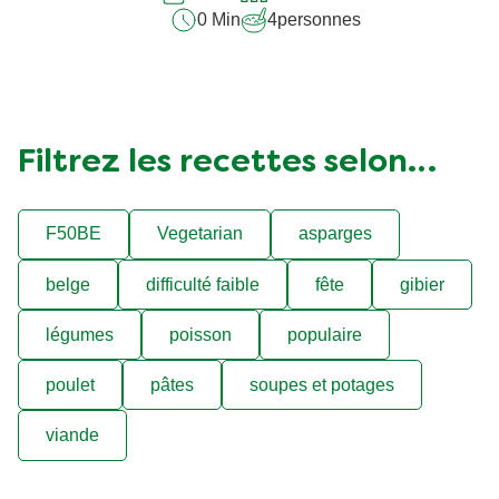
0 Min
4
personnes
Filtrez les recettes selon…
F50BE
Vegetarian
asparges
belge
difficulté faible
fête
gibier
légumes
poisson
populaire
poulet
pâtes
soupes et potages
viande