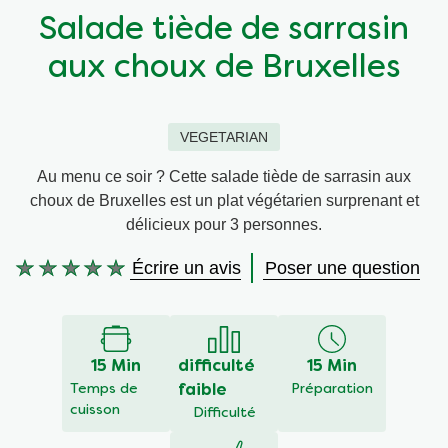
Salade tiède de sarrasin
Végétarien
Aides culinaires
aux choux de Bruxelles
Ingrédients
Wraps aux légumes
VEGETARIAN
Wraps aux légumes
Prêt à l'emploi
Au menu ce soir ? Cette salade tiède de sarrasin aux
choux de Bruxelles est un plat végétarien surprenant et
Occasions
Snackpots
délicieux pour 3 personnes.
Écrire un avis
Poser une question
Aucune
évaluation
soumise
pour
ce
15 Min
difficulté
15 Min
recipe
Temps de
faible
Préparation
cuisson
Difficulté