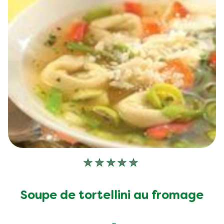
Aucune
évaluation
soumise
Soupe de tortellini au fromage
pour
ce
recipe