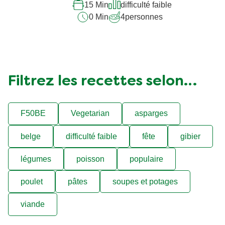
15 Min
difficulté faible
0 Min
4
personnes
Filtrez les recettes selon…
F50BE
Vegetarian
asparges
belge
difficulté faible
fête
gibier
légumes
poisson
populaire
poulet
pâtes
soupes et potages
viande