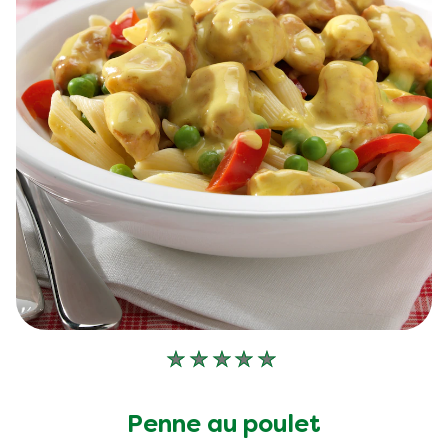
Aucune
évaluation
soumise
Penne au poulet