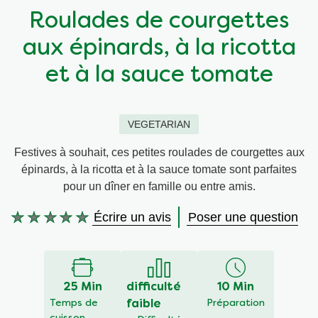
Roulades de courgettes
Végétarien
Aides culinaires
aux épinards, à la ricotta
Ingrédients
Wraps aux légumes
et à la sauce tomate
Wraps aux légumes
Prêt à l'emploi
VEGETARIAN
Occasions
Snackpots
Festives à souhait, ces petites roulades de courgettes aux
épinards, à la ricotta et à la sauce tomate sont parfaites
pour un dîner en famille ou entre amis.
Écrire un avis
Poser une question
Aucune
évaluation
soumise
pour
25 Min
difficulté
10 Min
ce
Temps de
faible
Préparation
recipe