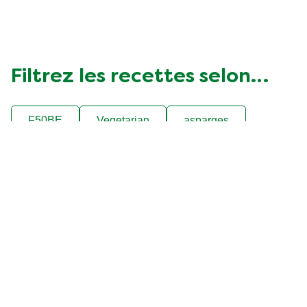
Filtrez les recettes selon…
F50BE
Vegetarian
asparges
belge
difficulté faible
fête
gibier
légumes
poisson
populaire
poulet
pâtes
soupes et potages
viande