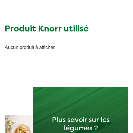
Protéine (g)
7.84 g
Glucides (g)
10.82 g
Sucre (g)
3.13 g
Produit Knorr utilisé
Matières grasses (g)
13.71 g
Fibre (g)
2.73 g
Aucun produit à afficher.
Show all
Plus savoir sur les
légumes ?