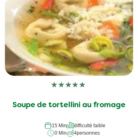
Aucune
évaluation
soumise
Soupe de tortellini au fromage
pour
ce
15 Min
difficulté faible
recipe
0 Min
4
personnes