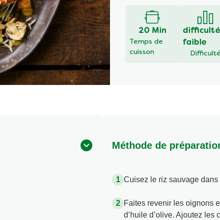
soumise
pour
ce
20 Min
difficult
recipe
Temps de
faible
cuisson
Difficult
Méthode de préparatio
Cuisez le riz sauvage dans 
Faites revenir les oignons 
d’huile d’olive. Ajoutez les