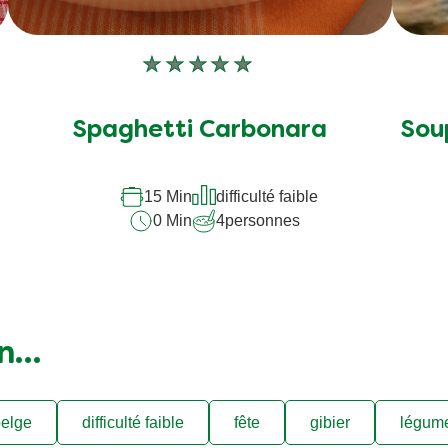
Aucune
évaluation
soumise
Spaghetti Carbonara
Sou
pour
ce
recipe
15 Min
difficulté faible
0 Min
4
personnes
on…
elge
difficulté faible
fête
gibier
légum