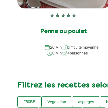
Aucune
évaluation
soumise
Penne au poulet
pour
ce
recipe
20 Min
difficulté moyenne
0 Min
4
personnes
Filtrez les recettes sel
F50BE
Vegetarian
asparges
b