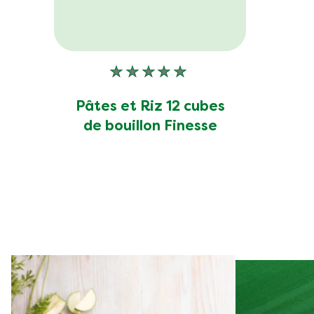
Aucune
évaluation
soumise
Pâtes et Riz 12 cubes
pour
de bouillon Finesse
ce
product