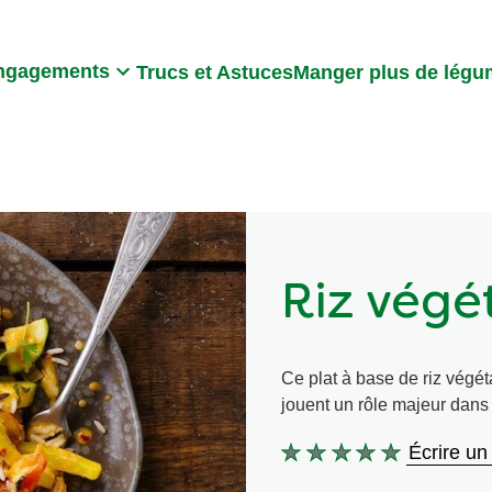
Search
ngagements
Trucs et Astuces
Manger plus de lég
Riz végé
Ce plat à base de riz végét
jouent un rôle majeur dans 
Écrire un
Aucune
évaluation