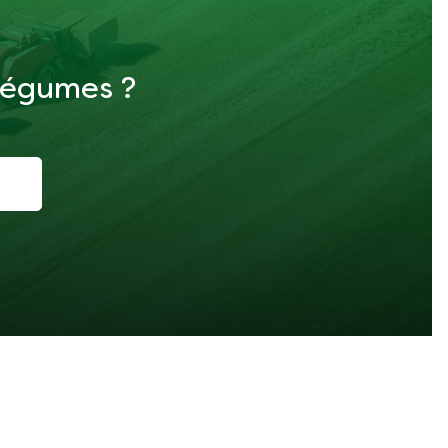
 légumes ?
i