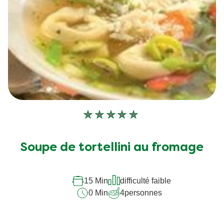
Aucune
évaluation
soumise
Soupe de tortellini au fromage
pour
ce
recipe
15 Min
difficulté faible
0 Min
4
personnes