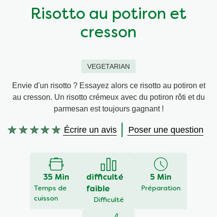
Risotto au potiron et
Végétarien
Aides culinaires
cresson
Ingrédients
Wraps aux légumes
VEGETARIAN
Wraps aux légumes
Prêt à l'emploi
Envie d'un risotto ? Essayez alors ce risotto au potiron et
au cresson. Un risotto crémeux avec du potiron rôti et du
Occasions
Snackpots
parmesan est toujours gagnant !
Écrire un avis
Poser une question
Aucune
évaluation
soumise
pour
ce
35 Min
difficulté
5 Min
recipe
Temps de
faible
Préparation
cuisson
Difficulté