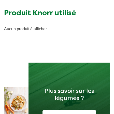
Sucre (g)
4.92 g
Matières grasses (g)
23.17 g
Produit Knorr utilisé
Fibre (g)
3.1 g
Aucun produit à afficher.
Plus savoir sur les
légumes ?