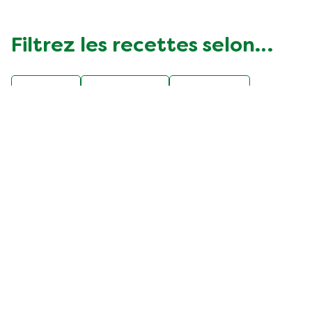
Filtrez les recettes selon…
F50BE
Vegetarian
asparges
belge
difficulté faible
fête
gibier
légumes
poisson
populaire
poulet
pâtes
soupes et potages
viande
Découvrez nos produits