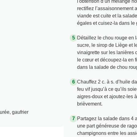
l'obtention d’un mélange h
rectifiez l’assaisonnement 
viande est cuite et la salad
égales et cuisez-la dans le g
Détaillez le chou rouge en l
sucre, le sirop de Liège et 
vinaigrette sur les lanière
le cœur et découpez-la en f
dans la salade de chou roug
Chauffez 2 c. à s. d’huile 
feu vif jusqu’à ce qu’ils soi
aigres-doux et ajoutez-les à
brièvement.
rée, gaufrier
Partagez la salade dans 4 a
une part généreuse de rago
champignons entre les assi