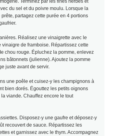
omogène. Terminez par les fines herbes et
avec du sel et du poivre moulu. Lorsque la
e prête, partagez cette purée en 4 portions
aufrier.
anières. Réalisez une vinaigrette avec le
le vinaigre de framboise. Répartissez cette
s de chou rouge. Épluchez la pomme, enlevez
ins bâtonnets (julienne). Ajoutez la pomme
e juste avant de servir.
dans une poêle et cuisez-y les champignons à
ent bien dorés. Égouttez les petits oignons
 la viande. Chauffez encore le tout
ssiettes. Disposez-y une gaufre et déposez-y
ût recouvert de sauce. Répartissez les
ettes et garnissez avec le thym. Accompagnez