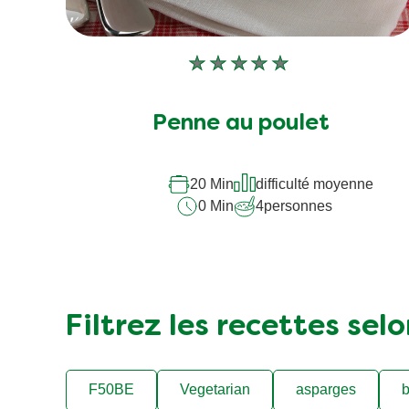
Aucune
évaluation
soumise
Penne au poulet
pour
ce
20 Min
difficulté moyenne
recipe
0 Min
4
personnes
Filtrez les recettes sel
F50BE
Vegetarian
asparges
b