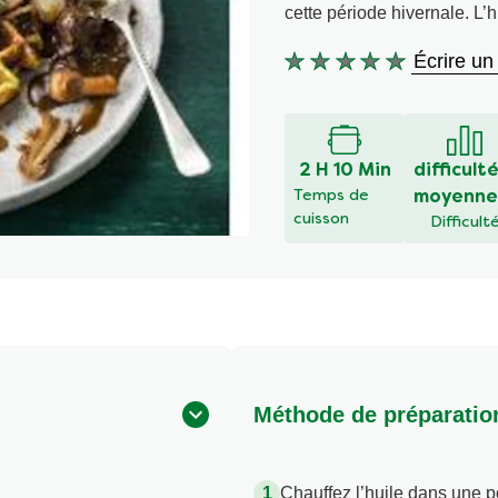
cette période hivernale. L’hi
Écrire un
Aucune
évaluation
soumise
pour
2 H 10 Min
difficult
ce
Temps de
moyenne
recipe
cuisson
Difficult
Méthode de préparatio
Chauffez l’huile dans une poê