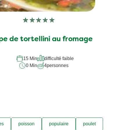
Aucune
évaluation
soumise
pe de tortellini au fromage
pour
ce
15 Min
difficulté faible
recipe
0 Min
4
personnes
es
poisson
populaire
poulet