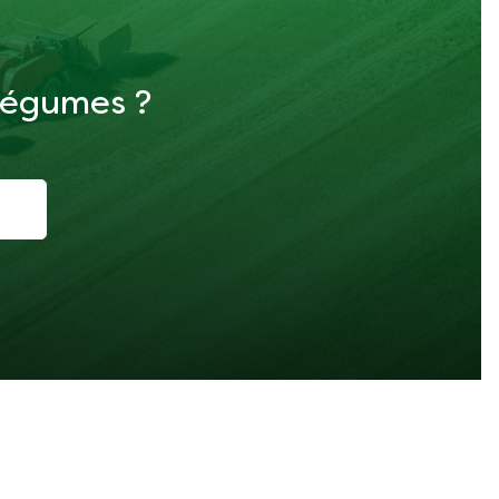
 légumes ?
i