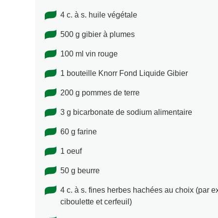
4 c. à s. huile végétale
500 g gibier à plumes
100 ml vin rouge
1 bouteille Knorr Fond Liquide Gibier
200 g pommes de terre
3 g bicarbonate de sodium alimentaire
60 g farine
1 oeuf
50 g beurre
4 c. à s. fines herbes hachées au choix (par ex
ciboulette et cerfeuil)