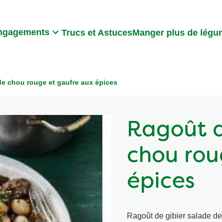
Search
ngagements
Trucs et Astuces
Manger plus de lég
de chou rouge et gaufre aux épices
Ragoût d
chou rou
épices
Ragoût de gibier salade de 