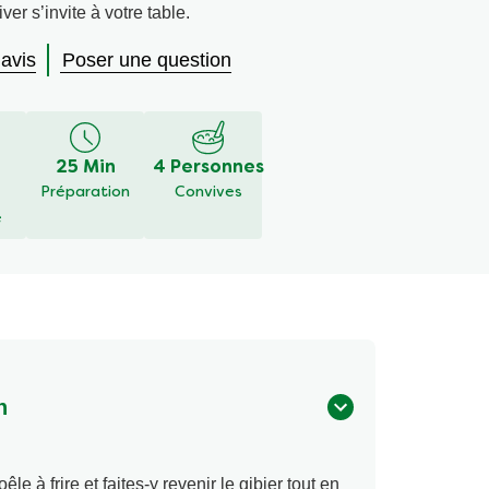
ver s’invite à votre table.
 avis
Poser une question
é
25 Min
4 Personnes
Préparation
Convives
é
n
le à frire et faites-y revenir le gibier tout en