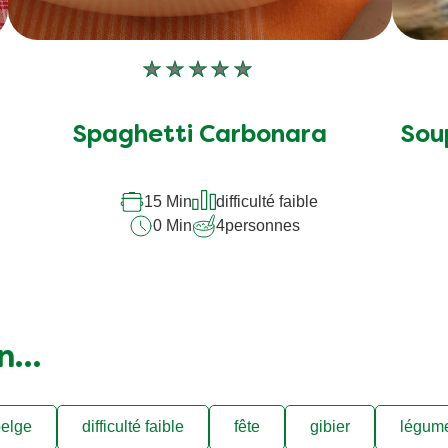
Aucune
évaluation
soumise
Spaghetti Carbonara
Sou
pour
ce
15 Min
difficulté faible
recipe
0 Min
4
personnes
on…
elge
difficulté faible
fête
gibier
légum