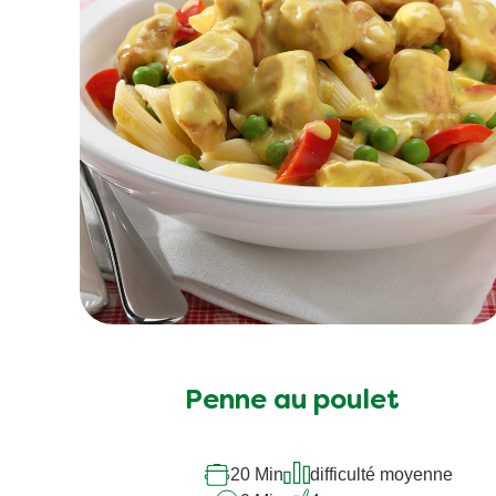
Aucune
évaluation
soumise
Penne au poulet
pour
ce