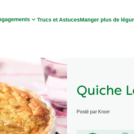
Search
ngagements
Trucs et Astuces
Manger plus de lég
Quiche L
Posté par Knorr
Écrire un
Aucune
évaluation