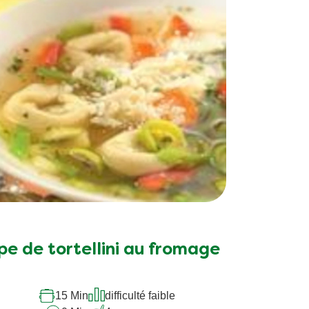
Aucune
évaluation
soumise
pe de tortellini au fromage
pour
ce