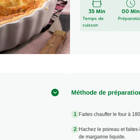
soumise
pour
35 Min
00 Min
ce
Temps de
Préparati
recipe
cuisson
Méthode de préparatio
Faites chauffer le four à 18
Hachez le poireau et faites
de margarine liquide.