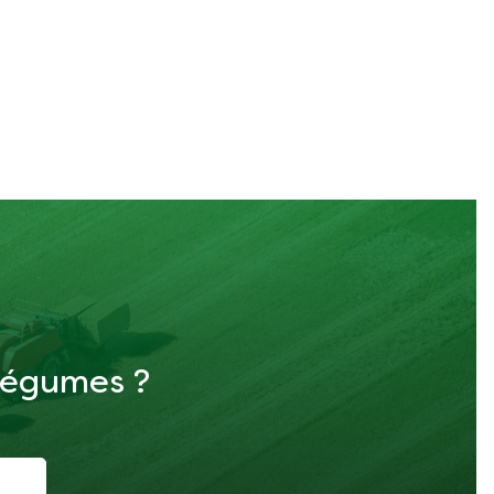
 légumes ?
i