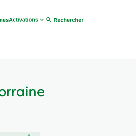
Activations
umes
Rechercher
orraine
 avis
Poser une question