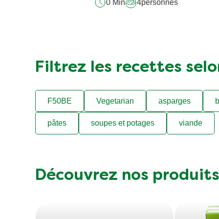
20 Min
difficulté moyenne
recipe
0 Min
4
personnes
Filtrez les recettes sel
F50BE
Vegetarian
asparges
b
pâtes
soupes et potages
viande
Découvrez nos produit