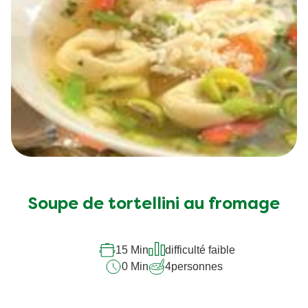
Aucune
évaluation
soumise
Soupe de tortellini au fromage
pour