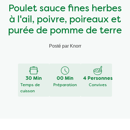
Poulet sauce fines herbes
Végétarien
Aides culinaires
à l'ail, poivre, poireaux et
Ingrédients
Wraps aux légumes
purée de pomme de terre
Wraps aux légumes
Prêt à l'emploi
Posté par Knorr
Écrire un avis
Poser une question
Occasions
Snackpots
Aucune
évaluation
soumise
pour
30 Min
00 Min
4 Personnes
ce
Temps de
Préparation
Convives
recipe
cuisson