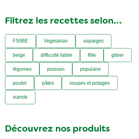
ce
15 Min
difficulté faible
recipe
0 Min
4
personnes
Filtrez les recettes selon…
F50BE
Vegetarian
asparges
belge
difficulté faible
fête
gibier
légumes
poisson
populaire
poulet
pâtes
soupes et potages
viande