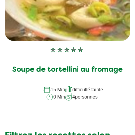
Aucune
évaluation
soumise
Soupe de tortellini au fromage
pour
ce
recipe
15 Min
difficulté faible
0 Min
4
personnes