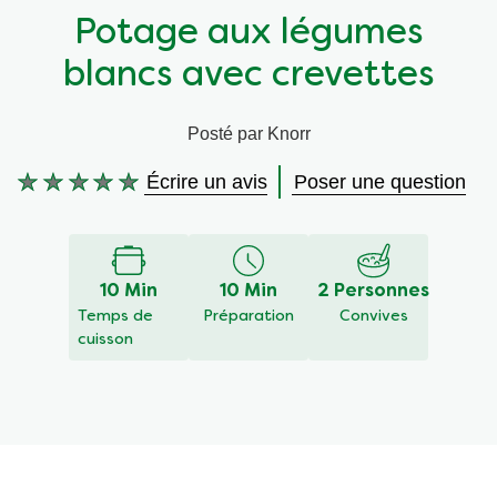
Potage aux légumes
Végétarien
Aides culinaires
blancs avec crevettes
Ingrédients
Wraps aux légumes
Posté par Knorr
Wraps aux légumes
Prêt à l'emploi
Écrire un avis
Poser une question
Aucune
évaluation
Occasions
Snackpots
soumise
pour
ce
10 Min
10 Min
2 Personnes
recipe
Temps de
Préparation
Convives
cuisson