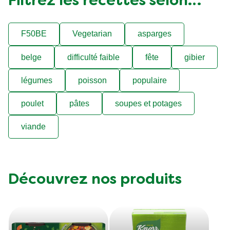
Filtrez les recettes selon…
F50BE
Vegetarian
asparges
belge
difficulté faible
fête
gibier
légumes
poisson
populaire
poulet
pâtes
soupes et potages
viande
Découvrez nos produits