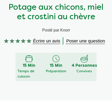
Potage aux chicons, miel
Végétarien
Aides culinaires
et crostini au chèvre
Ingrédients
Wraps aux légumes
Posté par Knorr
Wraps aux légumes
Prêt à l'emploi
Écrire un avis
Poser une question
Aucune
évaluation
Occasions
Snackpots
soumise
pour
ce
15 Min
15 Min
4 Personnes
recipe
Temps de
Préparation
Convives
cuisson