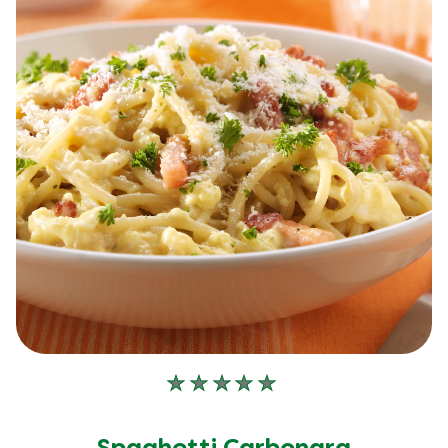
Aucune
évaluation
soumise