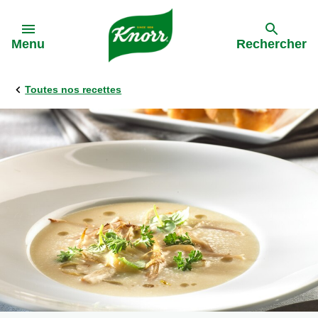
Skip to:
Menu
Rechercher
Toutes nos recettes
Précédent
Précédent
Précédent
Précédent
Toutes les recettes
Tous nos produits
L'approvisionnement durable
Activations
Les pâtes
Bouillon
Rappel sauce
La meilleure bolognaise de Belgique '24
La Soupe
Soupes
Dinnerdate
Pâtes aux légumes
Pâtes aux légumes
Rapide et facile
Sauces