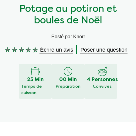
Potage au potiron et
Végétarien
Aides culinaires
boules de Noël
Ingrédients
Wraps aux légumes
Posté par Knorr
Wraps aux légumes
Prêt à l'emploi
Écrire un avis
Poser une question
Aucune
évaluation
Occasions
Snackpots
soumise
pour
ce
25 Min
00 Min
4 Personnes
recipe
Temps de
Préparation
Convives
cuisson