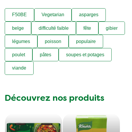
F50BE
Vegetarian
asparges
belge
difficulté faible
fête
gibier
légumes
poisson
populaire
poulet
pâtes
soupes et potages
viande
Découvrez nos produits