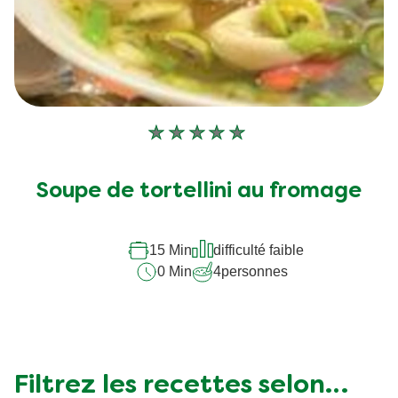
Aucune
évaluation
soumise
Soupe de tortellini au fromage
pour
ce
recipe
15 Min
difficulté faible
0 Min
4
personnes
Filtrez les recettes selon…