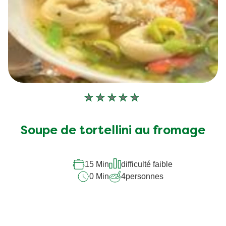
Aucune
évaluation
soumise
Soupe de tortellini au fromage
pour
ce
15 Min
difficulté faible
recipe
0 Min
4
personnes