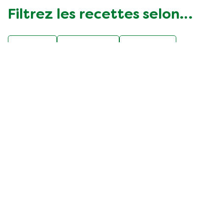
Filtrez les recettes selon…
F50BE
Vegetarian
asparges
belge
difficulté faible
fête
gibier
légumes
poisson
populaire
poulet
pâtes
soupes et potages
viande
Découvrez nos produits