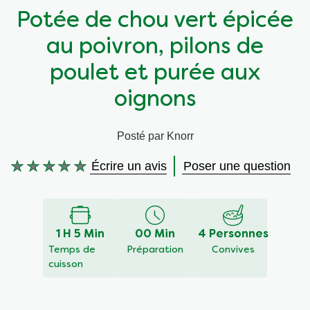
Potée de chou vert épicée
Végétarien
Aides culinaires
au poivron, pilons de
Ingrédients
Wraps aux légumes
poulet et purée aux
oignons
Wraps aux légumes
Prêt à l'emploi
Posté par Knorr
Occasions
Snackpots
Écrire un avis
Poser une question
Aucune
évaluation
soumise
pour
1 H 5 Min
00 Min
4 Personnes
ce
Temps de
Préparation
Convives
recipe
cuisson