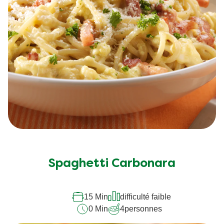
Spaghetti Carbonara
15 Min
difficulté faible
0 Min
4
personnes