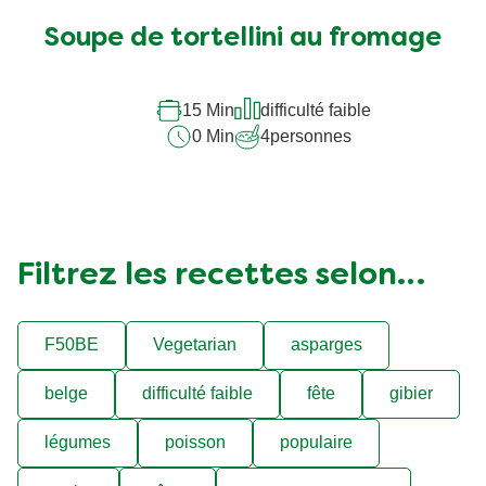
Soupe de tortellini au fromage
15 Min
difficulté faible
0 Min
4
personnes
Filtrez les recettes selon…
F50BE
Vegetarian
asparges
belge
difficulté faible
fête
gibier
légumes
poisson
populaire