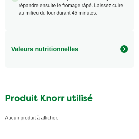
répandre ensuite le fromage râpé. Laissez cuire
au milieu du four durant 45 minutes.
Valeurs nutritionnelles
Energie (kcal)
288.01 kcal
Protéine (g)
26.48 g
Sucre (g)
1.38 g
Matières grasses (g)
11.15 g
Produit Knorr utilisé
Fibre (g)
3.61 g
Aucun produit à afficher.