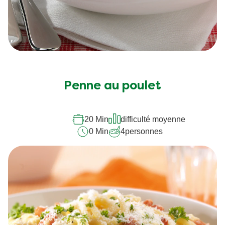
Penne au poulet
20 Min
difficulté moyenne
0 Min
4
personnes