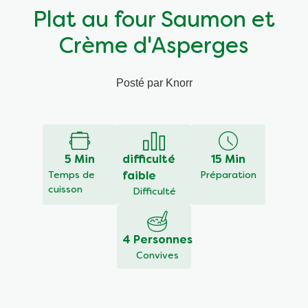
Plat au four Saumon et
Végétarien
Aides culinaires
Crème d'Asperges
Ingrédients
Wraps aux légumes
Posté par Knorr
Wraps aux légumes
Prêt à l'emploi
Occasions
Snackpots
5 Min
difficulté
15 Min
Temps de
faible
Préparation
cuisson
Difficulté
4 Personnes
Convives