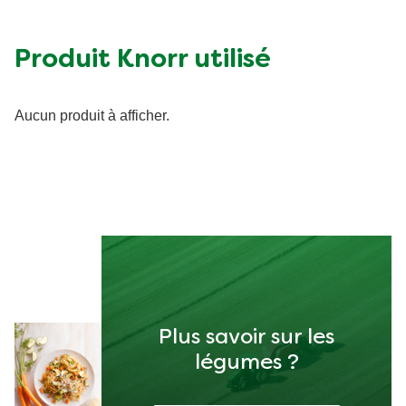
Sucre (g)
15.16 g
Matières grasses (g)
18.63 g
Produit Knorr utilisé
Fibre (g)
9.17 g
Aucun produit à afficher.
Plus savoir sur les
légumes ?