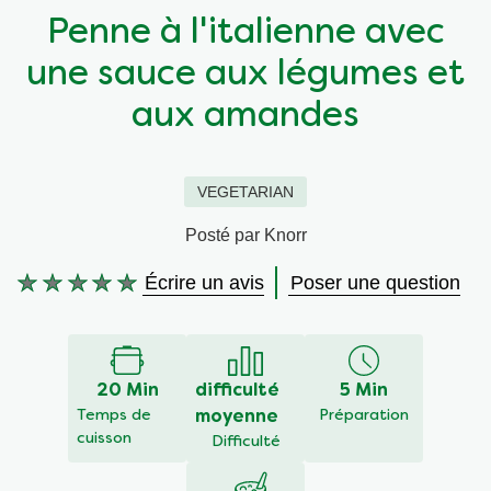
Penne à l'italienne avec
Végétarien
Aides culinaires
une sauce aux légumes et
Ingrédients
Wraps aux légumes
aux amandes
Wraps aux légumes
Prêt à l'emploi
VEGETARIAN
Occasions
Snackpots
Posté par Knorr
Écrire un avis
Poser une question
Aucune
évaluation
soumise
pour
20 Min
difficulté
5 Min
ce
Temps de
moyenne
Préparation
recipe
cuisson
Difficulté