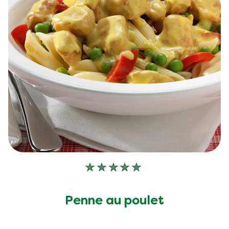
Aucune
évaluation
soumise
Penne au poulet
pour
ce