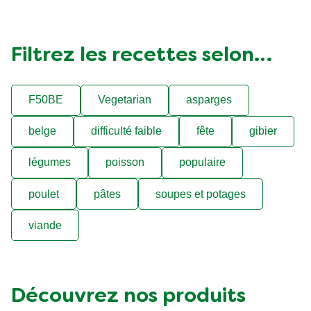
Filtrez les recettes selon…
F50BE
Vegetarian
asparges
belge
difficulté faible
fête
gibier
légumes
poisson
populaire
poulet
pâtes
soupes et potages
viande
Découvrez nos produits