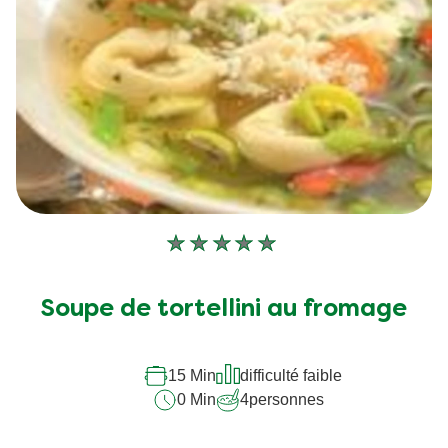
Aucune
évaluation
soumise
Soupe de tortellini au fromage
pour
ce
15 Min
difficulté faible
recipe
0 Min
4
personnes