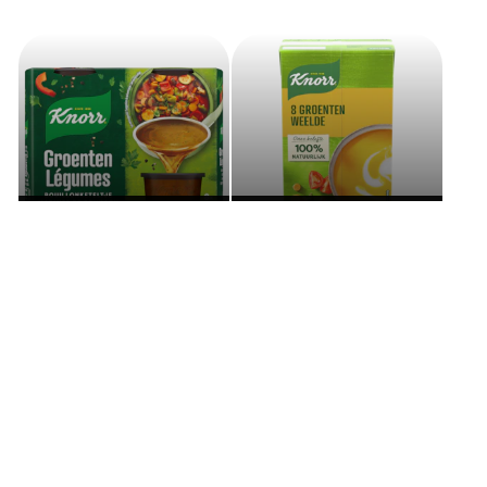
Bouillon
Soupes
Snackpots
Sauces