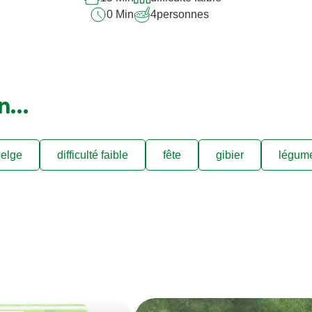
0 Min
4
personnes
on…
elge
difficulté faible
fête
gibier
légum
s