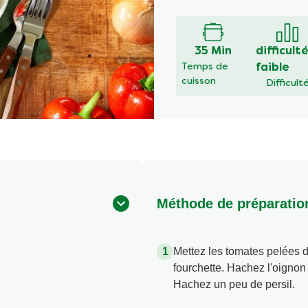
évaluation
soumise
pour
ce
35 Min
difficult
recipe
Temps de
faible
cuisson
Difficult
Méthode de préparatio
Mettez les tomates pelées 
fourchette. Hachez l'oignon 
Hachez un peu de persil.