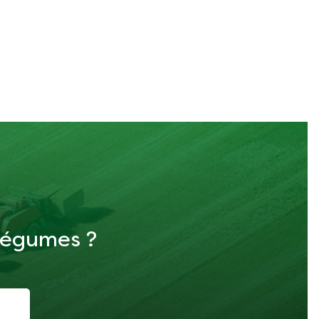
 légumes ?
i