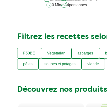
0 Min
4
personnes
Filtrez les recettes sel
F50BE
Vegetarian
asparges
b
pâtes
soupes et potages
viande
Découvrez nos produit