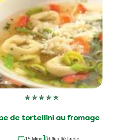
Aucune
évaluation
soumise
pe de tortellini au fromage
pour
ce
recipe
15 Min
difficulté faible