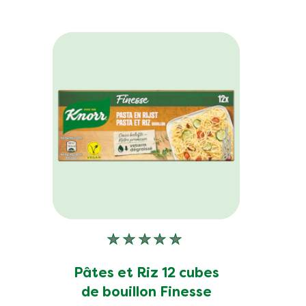
Aucune
évaluation
soumise
Pâtes et Riz 12 cubes
pour
de bouillon Finesse
ce