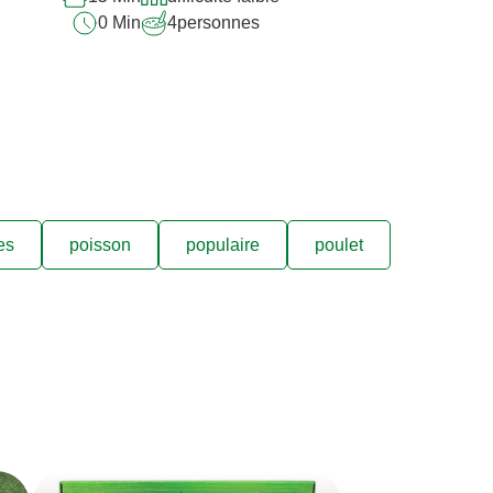
0 Min
4
personnes
es
poisson
populaire
poulet