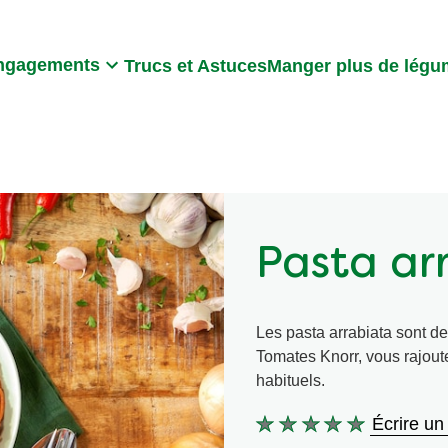
Search
ngagements
Trucs et Astuces
Manger plus de lég
Pasta ar
Les pasta arrabiata sont de
Tomates Knorr, vous rajou
habituels.
Écrire un
Aucune