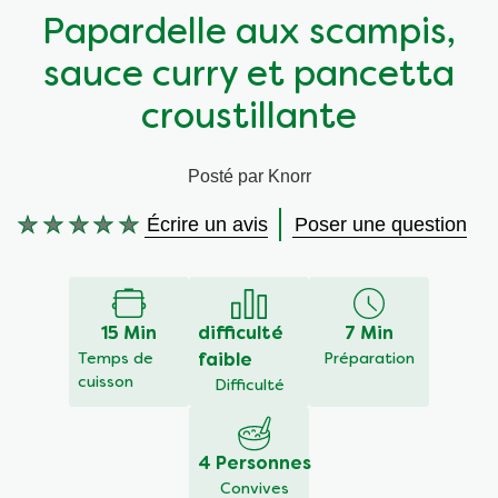
Papardelle aux scampis,
Végétarien
Aides culinaires
sauce curry et pancetta
Ingrédients
Wraps aux légumes
croustillante
Wraps aux légumes
Prêt à l'emploi
Posté par Knorr
Écrire un avis
Poser une question
Occasions
Snackpots
Aucune
évaluation
soumise
pour
ce
15 Min
difficulté
7 Min
recipe
Temps de
faible
Préparation
cuisson
Difficulté
4 Personnes
Convives