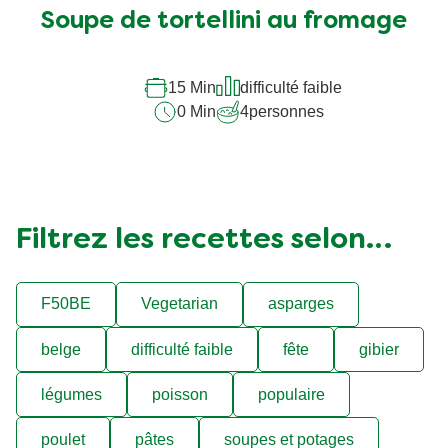
soumise
Soupe de tortellini au fromage
pour
ce
recipe
15 Min
difficulté faible
0 Min
4
personnes
Filtrez les recettes selon…
F50BE
Vegetarian
asparges
belge
difficulté faible
fête
gibier
légumes
poisson
populaire
poulet
pâtes
soupes et potages