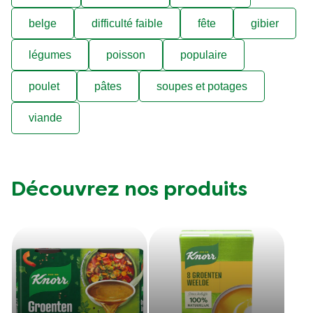
Filtrez les recettes selon…
F50BE
Vegetarian
asparges
belge
difficulté faible
fête
gibier
légumes
poisson
populaire
poulet
pâtes
soupes et potages
viande
Découvrez nos produits