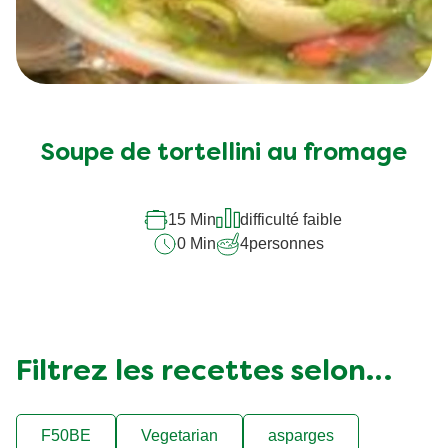
Aucune
évaluation
soumise
Soupe de tortellini au fromage
pour
ce
15 Min
difficulté faible
recipe
0 Min
4
personnes