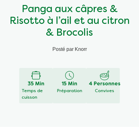
Panga aux câpres &
Végétarien
Aides culinaires
Risotto à l’ail et au citron
Ingrédients
Wraps aux légumes
& Brocolis
Wraps aux légumes
Prêt à l'emploi
Posté par Knorr
Écrire un avis
Poser une question
Occasions
Snackpots
Aucune
évaluation
soumise
pour
35 Min
15 Min
4 Personnes
ce
Temps de
Préparation
Convives
recipe
cuisson