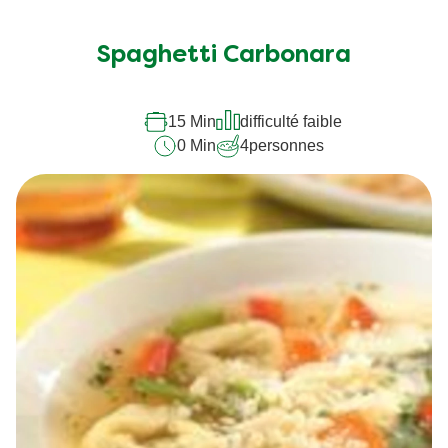
Spaghetti Carbonara
15 Min
difficulté faible
0 Min
4
personnes