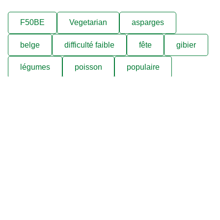
F50BE
Vegetarian
asparges
belge
difficulté faible
fête
gibier
légumes
poisson
populaire
poulet
pâtes
soupes et potages
viande
Découvrez nos produits