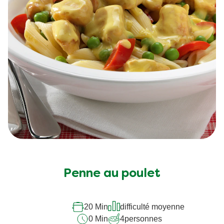
Penne au poulet
20 Min
difficulté moyenne
0 Min
4
personnes