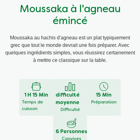
Moussaka à l'agneau
Végétarien
Aides culinaires
émincé
Ingrédients
Wraps aux légumes
Moussaka au hachis d'agneau est un plat typiquement
grec que tout le monde devrait une fois préparer. Avec
Wraps aux légumes
Prêt à l'emploi
quelques ingrédients simples, vous réussirez certainement
à mettre ce classique sur la table.
Occasions
Snackpots
1 H 15 Min
difficulté
15 Min
Temps de
moyenne
Préparation
cuisson
Difficulté
6 Personnes
Convives