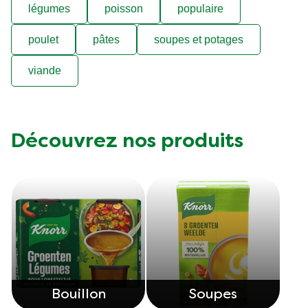
légumes
poisson
populaire
poulet
pâtes
soupes et potages
viande
Découvrez nos produits
Bouillon
Soupes