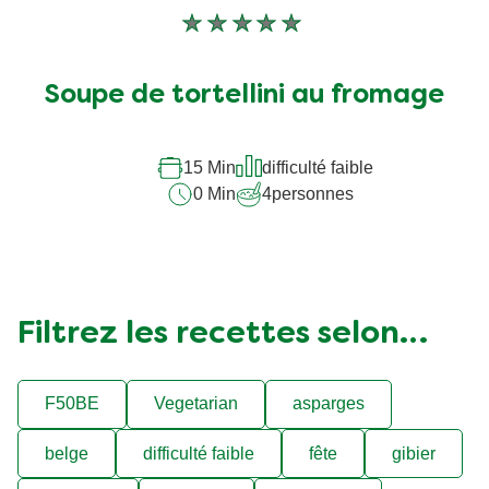
Aucune
évaluation
soumise
Soupe de tortellini au fromage
pour
ce
recipe
15 Min
difficulté faible
0 Min
4
personnes
Filtrez les recettes selon…
F50BE
Vegetarian
asparges
belge
difficulté faible
fête
gibier