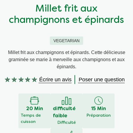
Millet frit aux
Végétarien
Aides culinaires
champignons et épinards
Ingrédients
Wraps aux légumes
VEGETARIAN
Wraps aux légumes
Prêt à l'emploi
Millet frit aux champignons et épinards. Cette délicieuse
graminée se marie à merveille aux champignons et aux
Occasions
Snackpots
épinards.
Écrire un avis
Poser une question
Aucune
évaluation
soumise
pour
ce
20 Min
difficulté
15 Min
recipe
Temps de
faible
Préparation
cuisson
Difficulté