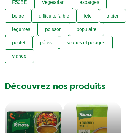
F50BE
Vegetarian
asparges
belge
difficulté faible
fête
gibier
légumes
poisson
populaire
poulet
pâtes
soupes et potages
viande
Découvrez nos produits