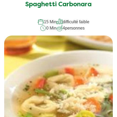
Spaghetti Carbonara
15 Min
difficulté faible
0 Min
4
personnes