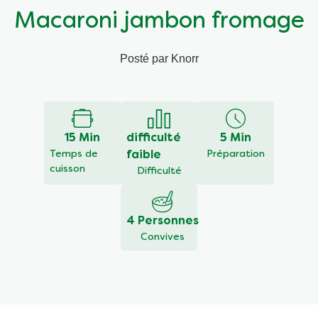
Macaroni jambon fromage
Végétarien
Aides culinaires
Posté par Knorr
Ingrédients
Wraps aux légumes
Wraps aux légumes
Prêt à l'emploi
15 Min
difficulté
5 Min
Occasions
Snackpots
Temps de
faible
Préparation
cuisson
Difficulté
4 Personnes
Convives