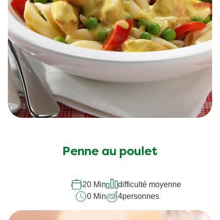
Penne au poulet
20 Min
difficulté moyenne
0 Min
4
personnes