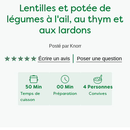
Lentilles et potée de
Végétarien
Aides culinaires
légumes à l'ail, au thym et
Ingrédients
Wraps aux légumes
aux lardons
Wraps aux légumes
Prêt à l'emploi
Posté par Knorr
Écrire un avis
Poser une question
Occasions
Snackpots
Aucune
évaluation
soumise
pour
ce
50 Min
00 Min
4 Personnes
recipe
Temps de
Préparation
Convives
cuisson