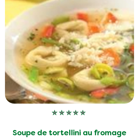
Aucune
évaluation
soumise
Soupe de tortellini au fromage
pour