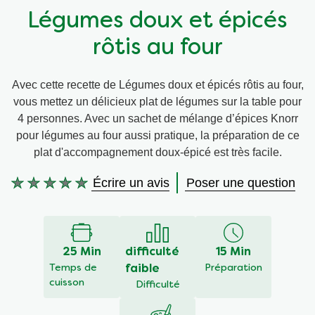
Légumes doux et épicés
Végétarien
Aides culinaires
rôtis au four
Ingrédients
Wraps aux légumes
Avec cette recette de Légumes doux et épicés rôtis au four,
vous mettez un délicieux plat de légumes sur la table pour
Wraps aux légumes
Prêt à l'emploi
4 personnes. Avec un sachet de mélange d’épices Knorr
pour légumes au four aussi pratique, la préparation de ce
Occasions
Snackpots
plat d'accompagnement doux-épicé est très facile.
Écrire un avis
Poser une question
Aucune
évaluation
soumise
pour
25 Min
difficulté
15 Min
ce
Temps de
faible
Préparation
recipe
cuisson
Difficulté