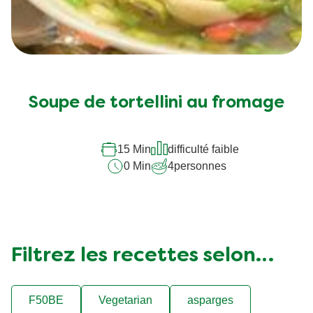
Aucune
évaluation
soumise
Soupe de tortellini au fromage
pour
ce
15 Min
difficulté faible
recipe
0 Min
4
personnes
Filtrez les recettes selon…