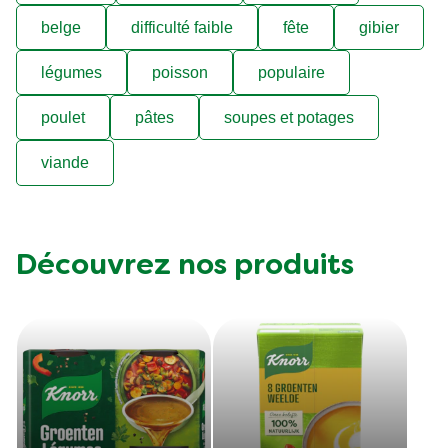
F50BE
Vegetarian
asparges
belge
difficulté faible
fête
gibier
légumes
poisson
populaire
poulet
pâtes
soupes et potages
viande
Découvrez nos produits