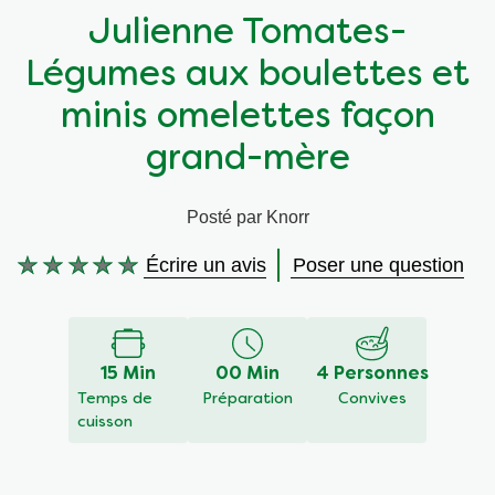
Julienne Tomates-
Végétarien
Aides culinaires
Légumes aux boulettes et
Ingrédients
Wraps aux légumes
minis omelettes façon
grand-mère
Wraps aux légumes
Prêt à l'emploi
Posté par Knorr
Occasions
Snackpots
Écrire un avis
Poser une question
Aucune
évaluation
soumise
pour
ce
15 Min
00 Min
4 Personnes
recipe
Temps de
Préparation
Convives
cuisson