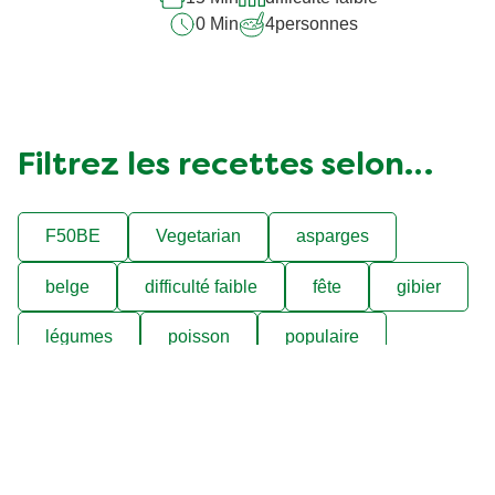
0 Min
4
personnes
Filtrez les recettes selon…
F50BE
Vegetarian
asparges
belge
difficulté faible
fête
gibier
légumes
poisson
populaire
poulet
pâtes
soupes et potages
viande