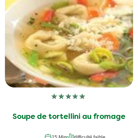
Aucune
évaluation
soumise
Soupe de tortellini au fromage
pour
ce
recipe
15 Min
difficulté faible