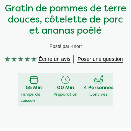
Gratin de pommes de terre
Végétarien
Aides culinaires
douces, côtelette de porc
Ingrédients
Wraps aux légumes
et ananas poêlé
Wraps aux légumes
Prêt à l'emploi
Posté par Knorr
Écrire un avis
Poser une question
Occasions
Snackpots
Aucune
évaluation
soumise
pour
ce
55 Min
00 Min
4 Personnes
recipe
Temps de
Préparation
Convives
cuisson