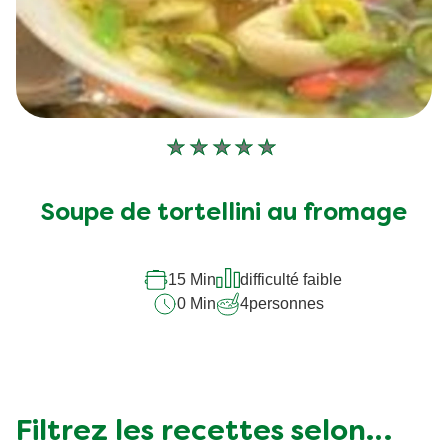
Aucune
évaluation
soumise
Soupe de tortellini au fromage
pour
ce
recipe
15 Min
difficulté faible
0 Min
4
personnes
Filtrez les recettes selon…