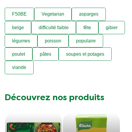
F50BE
Vegetarian
asparges
belge
difficulté faible
fête
gibier
légumes
poisson
populaire
poulet
pâtes
soupes et potages
viande
Découvrez nos produits