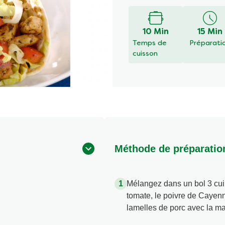
évaluation
soumise
pour
10 Min
15 Min
ce
Temps de
Préparati
recipe
cuisson
Méthode de préparatio
Mélangez dans un bol 3 cuil
tomate, le poivre de Cayenn
lamelles de porc avec la ma