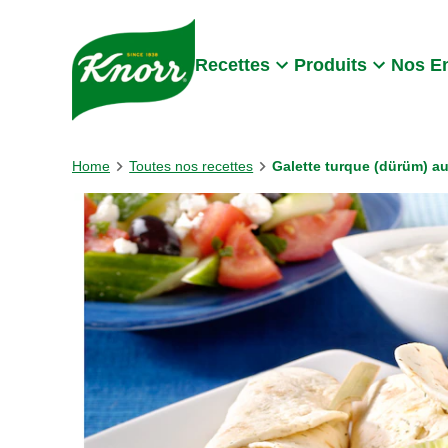
Skip to:
Main content
Footer
Recettes
Produits
Nos E
Home
Toutes nos recettes
Galette turque (dürüm) au