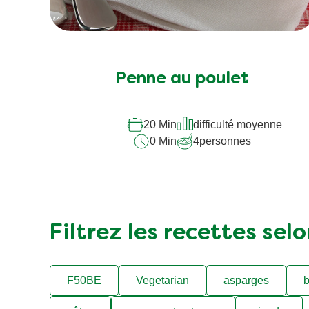
Aucune
évaluation
soumise
Penne au poulet
pour
ce
20 Min
difficulté moyenne
recipe
0 Min
4
personnes
Filtrez les recettes sel
F50BE
Vegetarian
asparges
b