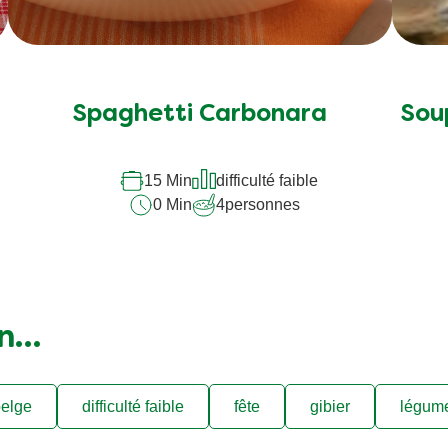
Aucune
évaluation
soumise
Spaghetti Carbonara
Sou
pour
ce
15 Min
difficulté faible
recipe
0 Min
4
personnes
on…
elge
difficulté faible
fête
gibier
légum