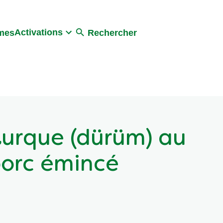
Activations
umes
Rechercher
turque (dürüm) au
 porc émincé
 avis
Poser une question