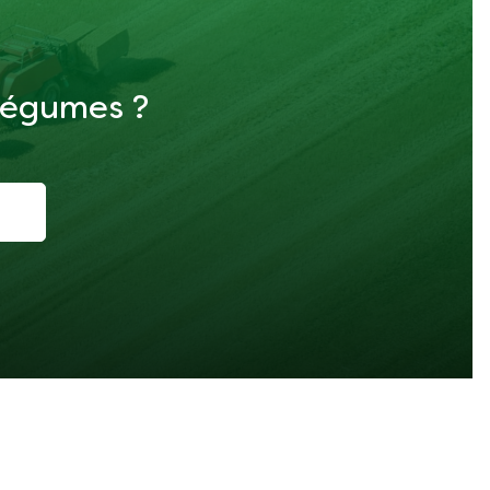
 légumes ?
i