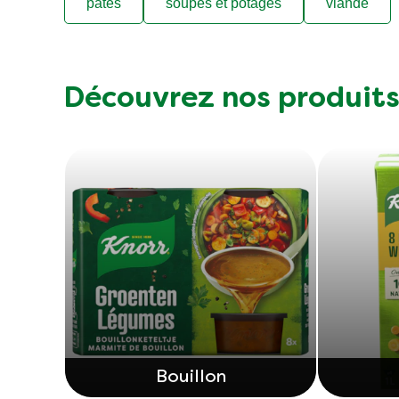
pâtes
soupes et potages
viande
Découvrez nos produit