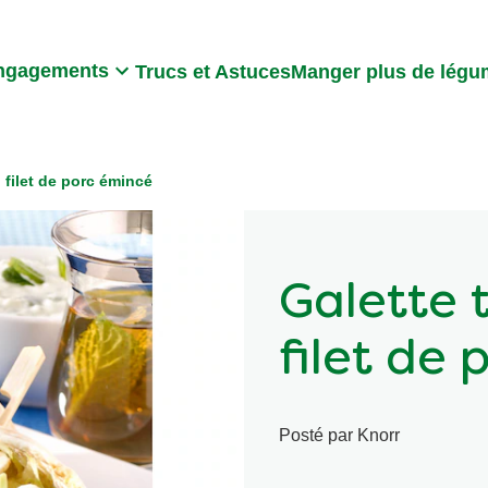
Search
ngagements
Trucs et Astuces
Manger plus de lég
 filet de porc émincé
Galette 
filet de
Posté par Knorr
Écrire un
Aucune