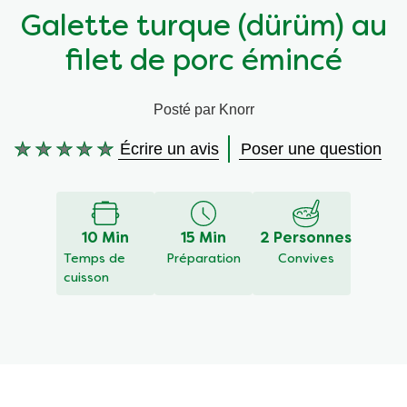
Galette turque (dürüm) au
Végétarien
Aides culinaires
filet de porc émincé
Ingrédients
Wraps aux légumes
Posté par Knorr
Wraps aux légumes
Prêt à l'emploi
Écrire un avis
Poser une question
Aucune
évaluation
Occasions
Snackpots
soumise
pour
10 Min
15 Min
2 Personnes
ce
Temps de
Préparation
Convives
recipe
cuisson