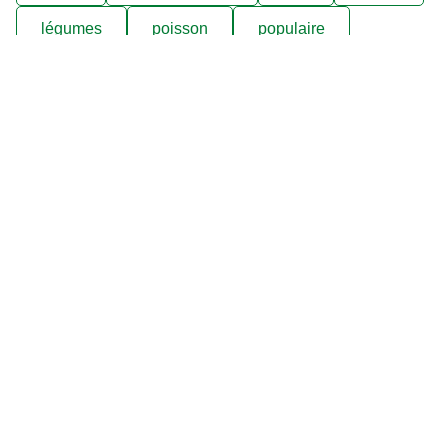
légumes
poisson
populaire
poulet
pâtes
soupes et potages
viande
Découvrez nos produits
Bouillon
Soupes