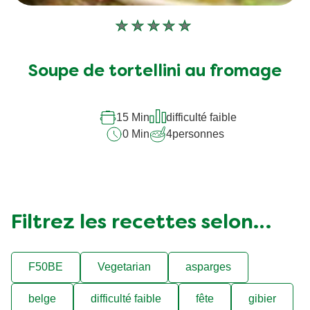
Aucune
évaluation
soumise
Soupe de tortellini au fromage
pour
ce
15 Min
difficulté faible
recipe
0 Min
4
personnes
Filtrez les recettes selon…
F50BE
Vegetarian
asparges
belge
difficulté faible
fête
gibier