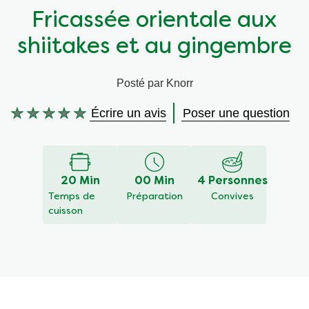
Fricassée orientale aux
Végétarien
Aides culinaires
shiitakes et au gingembre
Ingrédients
Wraps aux légumes
Posté par Knorr
Wraps aux légumes
Prêt à l'emploi
Écrire un avis
Poser une question
Aucune
évaluation
Occasions
Snackpots
soumise
pour
ce
20 Min
00 Min
4 Personnes
recipe
Temps de
Préparation
Convives
cuisson