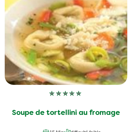
Aucune
évaluation
soumise
Soupe de tortellini au fromage
pour
ce
recipe