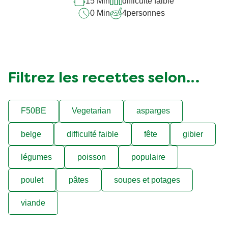
15 Min
difficulté faible
0 Min
4
personnes
Filtrez les recettes selon…
F50BE
Vegetarian
asparges
belge
difficulté faible
fête
gibier
légumes
poisson
populaire
poulet
pâtes
soupes et potages
viande