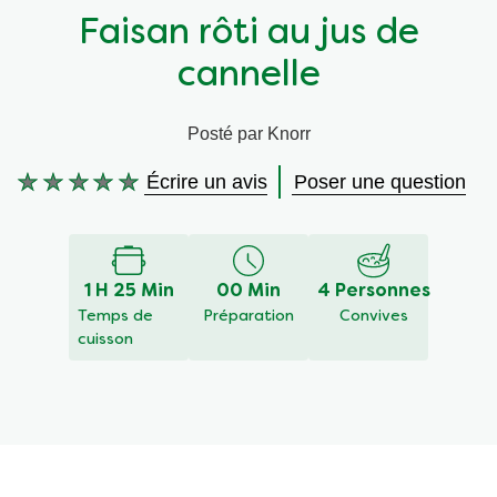
Faisan rôti au jus de
Végétarien
Aides culinaires
cannelle
Ingrédients
Wraps aux légumes
Posté par Knorr
Wraps aux légumes
Prêt à l'emploi
Écrire un avis
Poser une question
Aucune
évaluation
Occasions
Snackpots
soumise
pour
ce
1 H 25 Min
00 Min
4 Personnes
recipe
Temps de
Préparation
Convives
cuisson