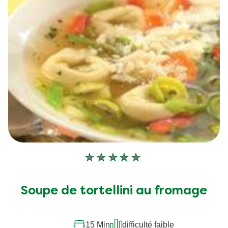
Aucune
évaluation
soumise
Soupe de tortellini au fromage
pour
ce
recipe
15 Min
difficulté faible