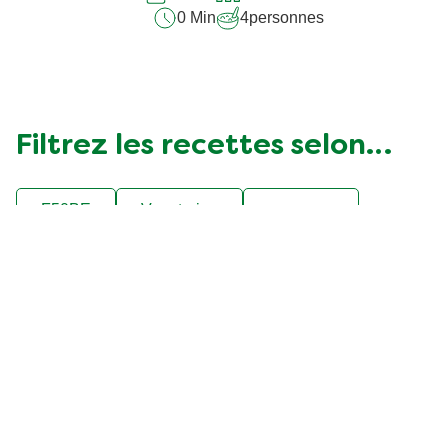
0 Min
4
personnes
Filtrez les recettes selon…
F50BE
Vegetarian
asparges
belge
difficulté faible
fête
gibier
légumes
poisson
populaire
poulet
pâtes
soupes et potages
viande