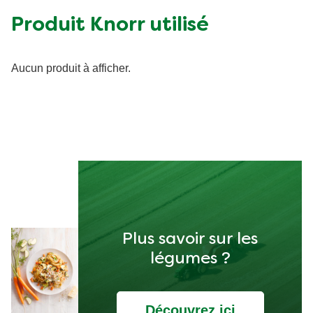
Sucre (g)
8.98 g
Produit Knorr utilisé
Matières grasses (g)
3.79 g
Fibre (g)
5.12 g
Aucun produit à afficher.
Show all
Plus savoir sur les
légumes ?
Découvrez ici