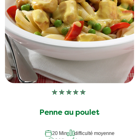
Aucune
évaluation
soumise
Penne au poulet
pour
ce
recipe
20 Min
difficulté moyenne