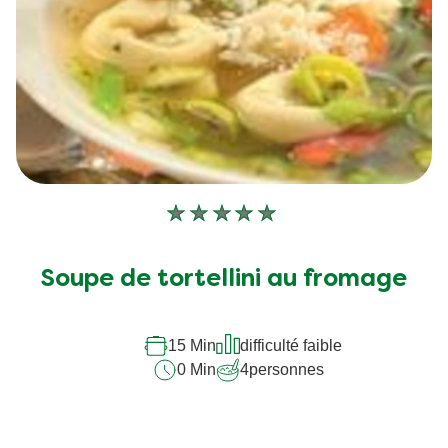
Aucune
évaluation
soumise
Soupe de tortellini au fromage
pour
ce
recipe
15 Min
difficulté faible
0 Min
4
personnes