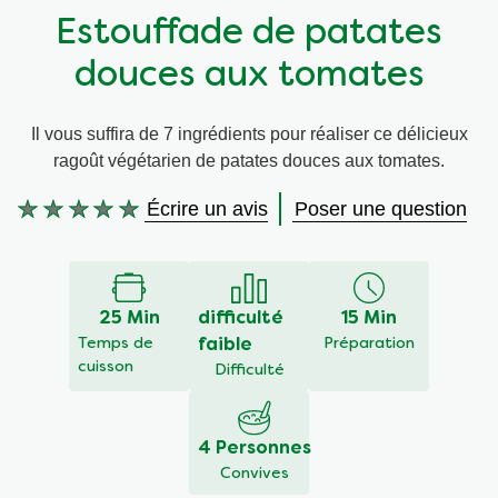
Estouffade de patates
Végétarien
Aides culinaires
douces aux tomates
Ingrédients
Wraps aux légumes
Il vous suffira de 7 ingrédients pour réaliser ce délicieux
ragoût végétarien de patates douces aux tomates.
Wraps aux légumes
Prêt à l'emploi
Écrire un avis
Poser une question
Aucune
Occasions
Snackpots
évaluation
soumise
pour
ce
25 Min
difficulté
15 Min
recipe
Temps de
faible
Préparation
cuisson
Difficulté
4 Personnes
Convives