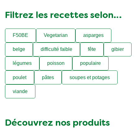
Filtrez les recettes selon…
F50BE
Vegetarian
asparges
belge
difficulté faible
fête
gibier
légumes
poisson
populaire
poulet
pâtes
soupes et potages
viande
Découvrez nos produits