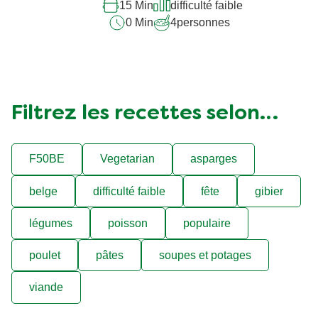
15 Min
difficulté faible
0 Min
4
personnes
Filtrez les recettes selon…
F50BE
Vegetarian
asparges
belge
difficulté faible
fête
gibier
légumes
poisson
populaire
poulet
pâtes
soupes et potages
viande