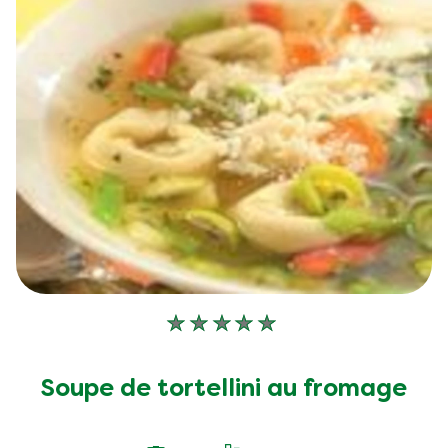
Aucune
évaluation
soumise
Soupe de tortellini au fromage
pour
ce
recipe