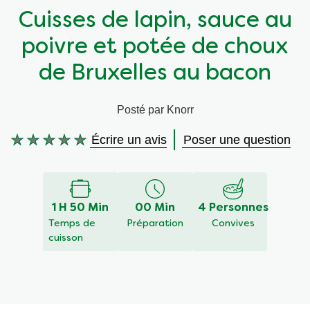
Cuisses de lapin, sauce au
Végétarien
Aides culinaires
poivre et potée de choux
Ingrédients
Wraps aux légumes
de Bruxelles au bacon
Wraps aux légumes
Prêt à l'emploi
Posté par Knorr
Écrire un avis
Poser une question
Occasions
Snackpots
Aucune
évaluation
soumise
pour
ce
1 H 50 Min
00 Min
4 Personnes
recipe
Temps de
Préparation
Convives
cuisson