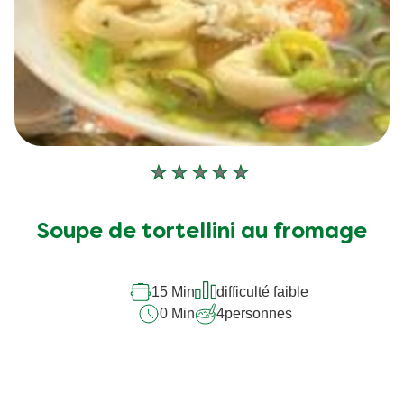
Aucune
évaluation
soumise
Soupe de tortellini au fromage
pour
ce
recipe
15 Min
difficulté faible
0 Min
4
personnes