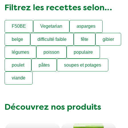
Filtrez les recettes selon…
F50BE
Vegetarian
asparges
belge
difficulté faible
fête
gibier
légumes
poisson
populaire
poulet
pâtes
soupes et potages
viande
Découvrez nos produits