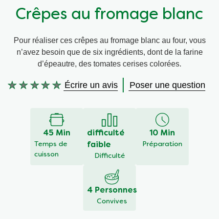
Crêpes au fromage blanc
Végétarien
Aides culinaires
Pour réaliser ces crêpes au fromage blanc au four, vous
Ingrédients
Wraps aux légumes
n’avez besoin que de six ingrédients, dont de la farine
d’épeautre, des tomates cerises colorées.
Wraps aux légumes
Prêt à l'emploi
Écrire un avis
Poser une question
Aucune
évaluation
Occasions
Snackpots
soumise
pour
ce
45 Min
difficulté
10 Min
recipe
Temps de
faible
Préparation
cuisson
Difficulté
4 Personnes
Convives