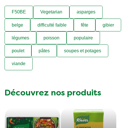
F50BE
Vegetarian
asparges
belge
difficulté faible
fête
gibier
légumes
poisson
populaire
poulet
pâtes
soupes et potages
viande
Découvrez nos produits