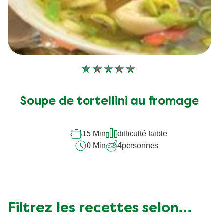
Aucune
évaluation
soumise
Soupe de tortellini au fromage
pour
ce
recipe
15 Min
difficulté faible
0 Min
4
personnes
Filtrez les recettes selon…