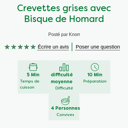
Crevettes grises avec
Végétarien
Aides culinaires
Bisque de Homard
Ingrédients
Wraps aux légumes
Posté par Knorr
Wraps aux légumes
Prêt à l'emploi
Écrire un avis
Poser une question
Aucune
évaluation
Occasions
Snackpots
soumise
pour
ce
5 Min
difficulté
10 Min
recipe
Temps de
moyenne
Préparation
cuisson
Difficulté
4 Personnes
Convives